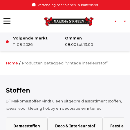
Ga naar de inhoud
Voor 12:00 besteld, zelfde dag verzonden
Volgende markt
Ommen
Winkel
11-08-2026
08:00 tot 13:00
Damesstoffen
/
Home
Producten getagged “Vintage interieurstof”
Deco & Interieur stof
Stoffen
Kinderstoffen
Bij Makomastoffen vindt u een uitgebreid assortiment stoffen,
ideaal voor kleding hobby en decoratie en interieur
Kinderkamer
Damesstoffen
Deco & Interieur stof
Feest en 