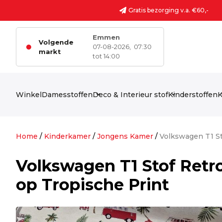
Ga naar de inhoud
Gratis bezorging v.a. €60,-
Emmen
Volgende
07-08-2026,
07:30
markt
tot 14:00
Winkel
Damesstoffen
Deco & Interieur stof
Kinderstoffen
K
Home
/
Kinderkamer
/
Jongens Kamer
/
Volkswagen T1 St
Volkswagen T1 Stof Retr
op Tropische Print