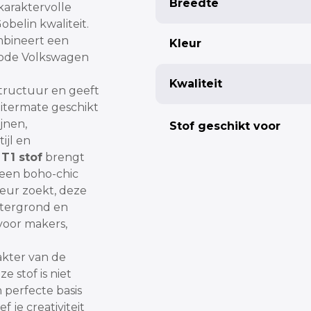
Breedte
karaktervolle
belin kwaliteit.
mbineert een
Kleur
 rode Volkswagen
Fabric width
Kwaliteit
tructuur en geeft
uitermate geschikt
jnen,
Stof geschikt voor
ijl en
Pleat
T1 stof
brengt
u een boho-chic
Single pleat
ieur zoekt, deze
Butterfly pleat
htergrond en
voor makers,
akter van de
e stof is niet
Totaal:
 perfecte basis
f je creativiteit