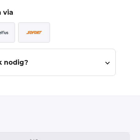
 via
k nodig?
dig heeft voor uw gordijnen.
al en inclusief zoom. Bij een effen stof dient u 65cm per baan
ning is een hulpmiddel, er kunnen geen rechten worden
 contact met ons op.
Measured height