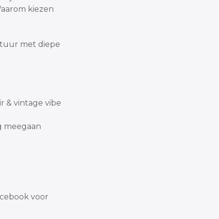
aarom kiezen
ctuur met diepe
ir & vintage vibe
ie lang meegaan
acebook voor