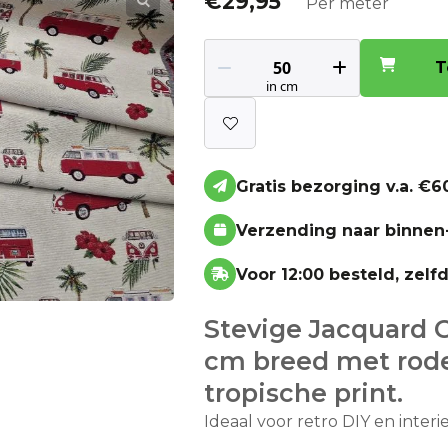
€
29,95
Per meter
T
Gratis bezorging v.a. €60
Verzending naar binnen
Voor 12:00 besteld, zel
Stevige Jacquard G
cm breed met rode
tropische print.
Ideaal voor retro DIY en interi