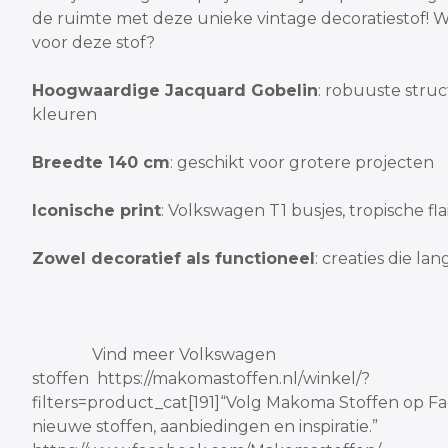
de ruimte met deze unieke vintage decoratiestof!
W
voor deze stof?
Hoogwaardige Jacquard Gobelin
: robuuste stru
kleuren
Breedte 140 cm
: geschikt voor grotere projecten
Iconische print
: Volkswagen T1 busjes, tropische fla
Zowel decoratief als functioneel
: creaties d
Vind meer Volkswagen
stoffen
https://makomastoffen.nl/winkel/?
filters=product_cat[191]
“Volg Makoma Stoffen op F
nieuwe stoffen, aanbiedingen en inspiratie.”