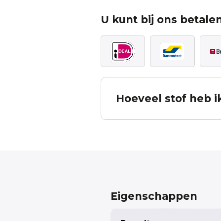
U kunt bij ons betalen
Hoeveel stof heb i
Bereken hoeveel stof u no
De berekening is inclusief patroon verv
in mindering te brengen. Deze bereke
ontleend. Komt u er niet uit, neem dan
Eigenschappen
Measured width