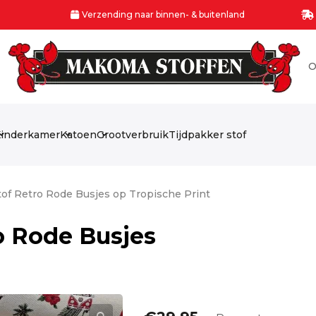
Verzending naar binnen- & buitenland
O
inderkamer
Katoen
Grootverbruik
Tijdpakker stof
of Retro Rode Busjes op Tropische Print
o Rode Busjes