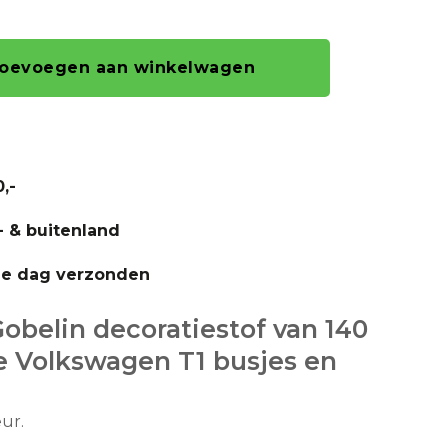
oevoegen aan winkelwagen
,-
- & buitenland
fde dag verzonden
obelin decoratiestof van 140
 Volkswagen T1 busjes en
eur.