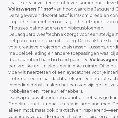
Laat je creatieve ideeën tot leven komen met deze 
Volkswagen T1 stof
van hoogwaardige Jacquard Go
Deze geweven decoratiestof is 140 cm breed en co
tropische flair met een nostalgische retroprint van
T1 busjes, palmbladeren en hibiscusbloemen.
De Jacquard weeftechniek zorgt voor een stevige s
het patroon een luxe uitstraling. Dit maakt de stof 
voor creatieve projecten zoals tassen, kussens, gordi
meubelbekleding en andere toepassingen waarbij st
duurzaamheid hand in hand gaan.
De
Volkswagen 
een vrolijke en unieke sfeer in elke ruimte. Of je n
vibe wilt neerzetten of een eyecatcher voor je inter
stof is een echte aandachtstrekker. De neutrale ac
levendige details maken het een veelzijdige keuze 
hobbyisten en interieurliefhebbers.
Dankzij de opvallende retroprint en het stevige kar
Gobelin-structuur gaat je creatie jarenlang mee. Dez
alleen mooi, maar ook praktisch en inspirerend—een
voor jouw volgende project.
Laat je inspireren en gee