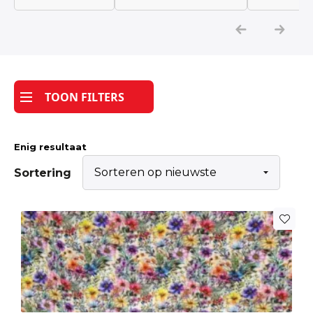
Katoen
Grootverbruik
TOON FILTERS
Tijdpakker stof
Enig resultaat
Sortering