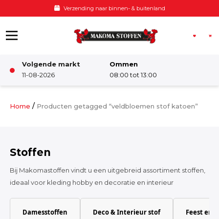
Ga naar de inhoud
Verzending naar binnen- & buitenland
Volgende markt
Ommen
Winkel
11-08-2026
08:00 tot 13:00
Damesstoffen
/
Home
Producten getagged “veldbloemen stof katoen”
Deco & Interieur stof
Stoffen
Kinderstoffen
Bij Makomastoffen vindt u een uitgebreid assortiment stoffen,
ideaal voor kleding hobby en decoratie en interieur
Kinderkamer
Damesstoffen
Deco & Interieur stof
Feest en 