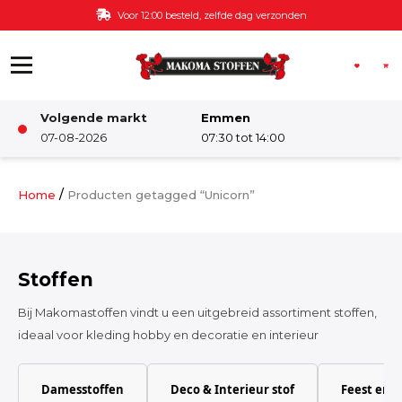
Ga naar de inhoud
Voor 12:00 besteld, zelfde dag verzonden
Volgende markt
Emmen
Winkel
07-08-2026
07:30 tot 14:00
Damesstoffen
/
Home
Producten getagged “Unicorn”
Deco & Interieur stof
Stoffen
Kinderstoffen
Bij Makomastoffen vindt u een uitgebreid assortiment stoffen,
ideaal voor kleding hobby en decoratie en interieur
Kinderkamer
Damesstoffen
Deco & Interieur stof
Feest en 