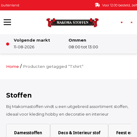
Ga naar de inhoud
Voor 12:00 besteld, zelfde dag verzonden
Volgende markt
Ommen
Winkel
11-08-2026
08:00 tot 13:00
Damesstoffen
/
Home
Producten getagged “Tshirt”
Deco & Interieur stof
Stoffen
Kinderstoffen
Bij Makomastoffen vindt u een uitgebreid assortiment stoffen,
ideaal voor kleding hobby en decoratie en interieur
Kinderkamer
Damesstoffen
Deco & Interieur stof
Feest en 