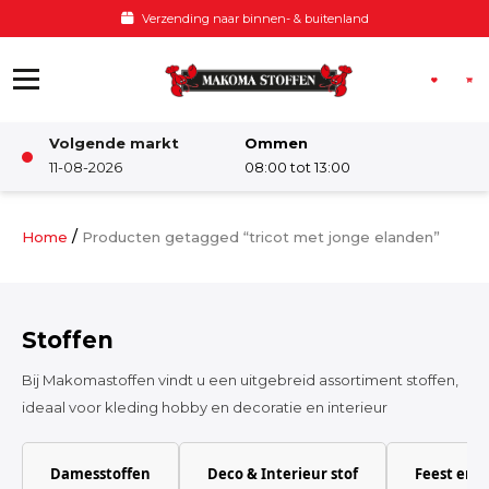
Ga naar de inhoud
Verzending naar binnen- & buitenland
Volgende markt
Ommen
Winkel
11-08-2026
08:00 tot 13:00
Damesstoffen
/
Home
Producten getagged “tricot met jonge elanden”
Deco & Interieur stof
Stoffen
Kinderstoffen
Bij Makomastoffen vindt u een uitgebreid assortiment stoffen,
ideaal voor kleding hobby en decoratie en interieur
Kinderkamer
Damesstoffen
Deco & Interieur stof
Feest en 