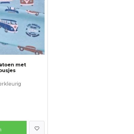
atoen met
busjes
erkleurig
n