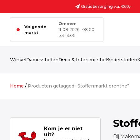
Ga naar de inhoud
Gratis bezorging v.a. €60,-
Ommen
Volgende
11-08-2026,
08:00
markt
tot 13:00
Winkel
Damesstoffen
Deco & Interieur stof
Kinderstoffen
K
Home
/
Producten getagged “Stoffenmarkt drenthe”
Stof
Kom je er niet
uit?
Bij Makoma