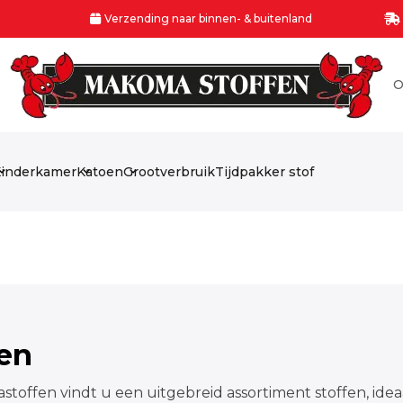
Verzending naar binnen- & buitenland
O
inderkamer
Katoen
Grootverbruik
Tijdpakker stof
fen
stoffen vindt u een uitgebreid assortiment stoffen, idea