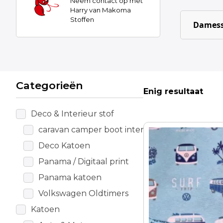
Neem contact op met
Harry van Makoma
Stoffen
Damess
Categorieën
Enig resultaat
Deco & Interieur stof
caravan camper boot interieur
Deco Katoen
Panama / Digitaal print
Panama katoen
Volkswagen Oldtimers
Katoen