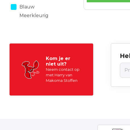
Blauw
Meerkleurig
Hel
Kom je er
niet uit?
Neem contact op
met Harry van
Makoma Stoffen