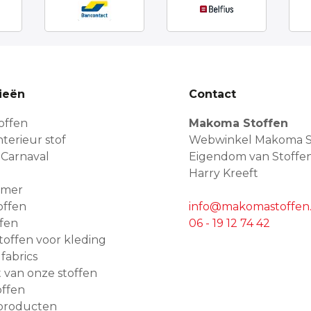
ieën
Contact
offen
Makoma Stoffen
terieur stof
Webwinkel Makoma S
 Carnaval
Eigendom van Stoffe
Harry Kreeft
amer
offen
info@makomastoffen.
ffen
06 - 19 12 74 42
 stoffen voor kleding
 fabrics
van onze stoffen
ffen
producten