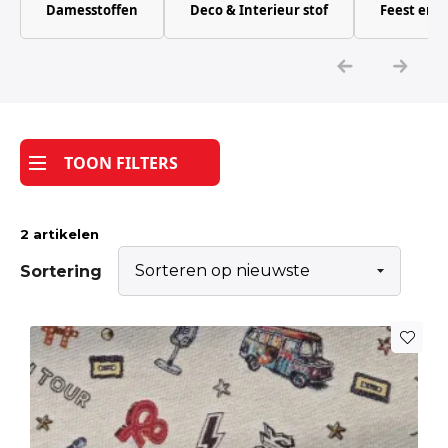
Damesstoffen
Deco & Interieur stof
Feest en 
Katoen
Grootverbruik
Tijdpakker stof
TOON FILTERS
2 artikelen
Sortering