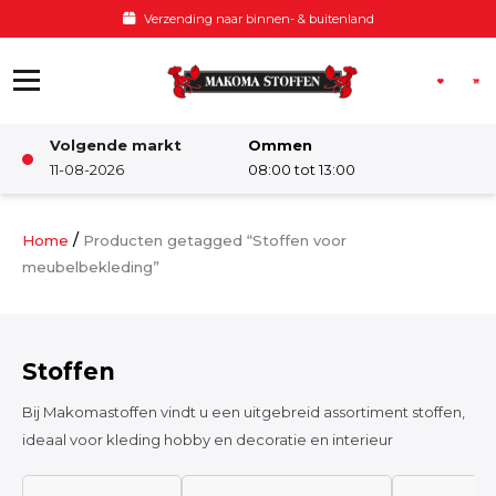
Ga naar de inhoud
Voor 12:00 besteld, zelfde dag verzonden
Volgende markt
Ommen
Winkel
11-08-2026
08:00 tot 13:00
Damesstoffen
/
Home
Producten getagged “Stoffen voor
meubelbekleding”
Deco & Interieur stof
Stoffen
Kinderstoffen
Bij Makomastoffen vindt u een uitgebreid assortiment stoffen,
ideaal voor kleding hobby en decoratie en interieur
Kinderkamer