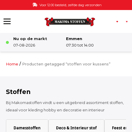
Ga naar de inhoud
Voor 12:00 besteld, zelfde dag verzonden
Nu op de markt
Emmen
Winkel
07-08-2026
07:30 tot 14:00
Damesstoffen
/
Home
Producten getagged “stoffen voor kussens”
Deco & Interieur stof
Stoffen
Kinderstoffen
Bij Makomastoffen vindt u een uitgebreid assortiment stoffen,
ideaal voor kleding hobby en decoratie en interieur
Kinderkamer
Damesstoffen
Deco & Interieur stof
Feest en 