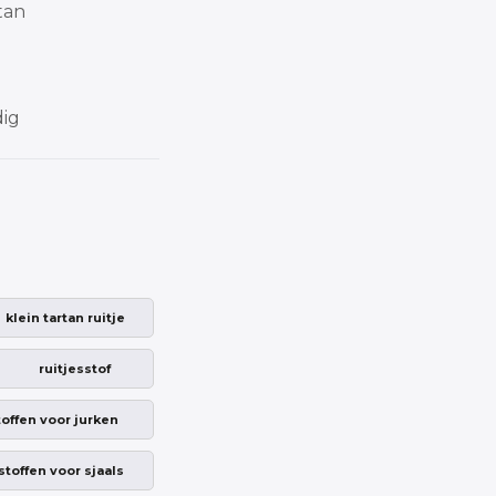
tan
dig
klein tartan ruitje
ruitjesstof
toffen voor jurken
stoffen voor sjaals