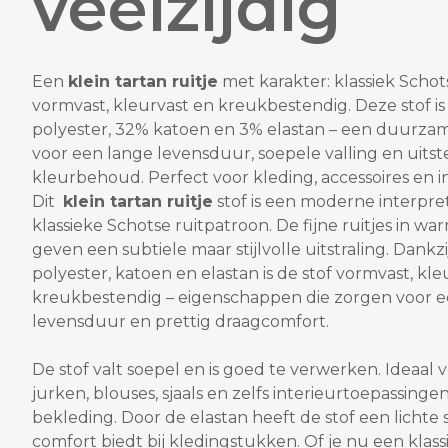
veelzijdig
Een
klein tartan ruitje
met karakter: klassiek Schot
vormvast, kleurvast en kreukbestendig. Deze stof 
polyester, 32% katoen en 3% elastan – een duurzam
voor een lange levensduur, soepele valling en uits
kleurbehoud. Perfect voor kleding, accessoires en in
Dit
klein tartan ruitje
stof is een moderne interpre
klassieke Schotse ruitpatroon. De fijne ruitjes in w
geven een subtiele maar stijlvolle uitstraling. Dankz
polyester, katoen en elastan is de stof vormvast, kle
kreukbestendig – eigenschappen die zorgen voor e
levensduur en prettig draagcomfort.
De stof valt soepel en is goed te verwerken. Ideaal 
jurken, blouses, sjaals en zelfs interieurtoepassinge
bekleding. Door de elastan heeft de stof een lichte 
comfort biedt bij kledingstukken.
Of je nu een klas