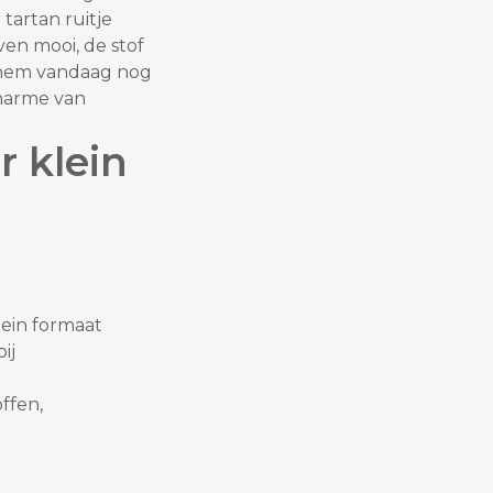
 tartan ruitje
jven mooi, de stof
l hem vandaag nog
charme van
 klein
lein formaat
ij
ffen,