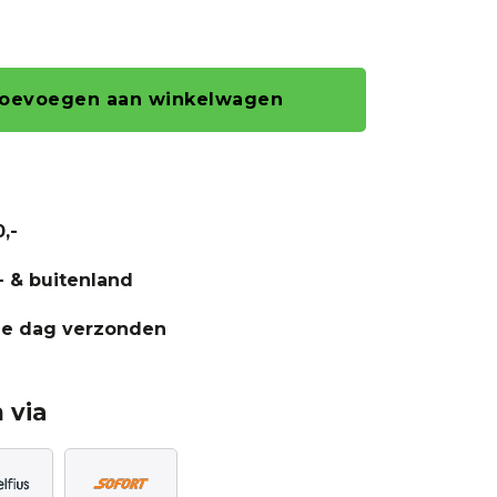
oevoegen aan winkelwagen
,-
- & buitenland
fde dag verzonden
 via