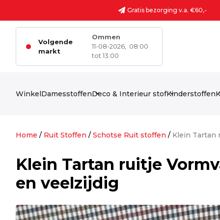
Ga naar de inhoud
Gratis bezorging v.a. €60,-
Ommen
Volgende
11-08-2026,
08:00
markt
tot 13:00
Winkel
Damesstoffen
Deco & Interieur stof
Kinderstoffen
K
Home
/
Ruit Stoffen
/
Schotse Ruit stoffen
/
Klein Tartan 
Klein Tartan ruitje Vormv
en veelzijdig