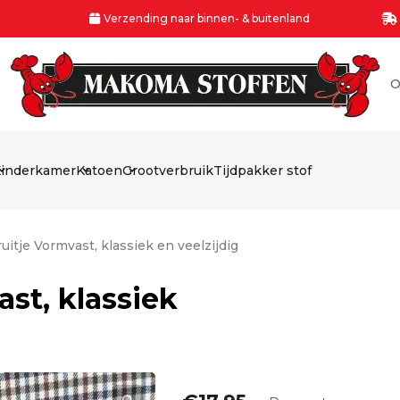
Verzending naar binnen- & buitenland
O
inderkamer
Katoen
Grootverbruik
Tijdpakker stof
ruitje Vormvast, klassiek en veelzijdig
ast, klassiek