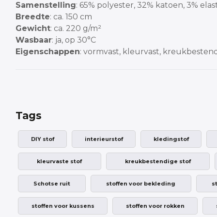
Samenstelling
: 65% polyester, 32% katoen, 3% elas
Breedte
: ca. 150 cm
Gewicht
: ca. 220 g/m²
Wasbaar
: ja, op 30°C
Eigenschappen
: vormvast, kleurvast, kreukbesten
Tags
DIY stof
interieurstof
kledingstof
kleurvaste stof
kreukbestendige stof
Schotse ruit
stoffen voor bekleding
s
stoffen voor kussens
stoffen voor rokken