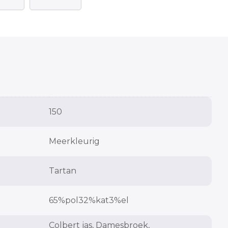
150
Meerkleurig
Tartan
65%pol32%kat3%el
Colbert jas
,
Damesbroek
,