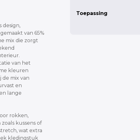
Toepassing
s design,
is gemaakt van 65%
e mix die zorgt
tekend
terieur.
tatie van het
arme kleuren
ij de mix van
urvast en
en lange
voor rokken,
n zoals kussens of
stretch, wat extra
siek kledingstuk