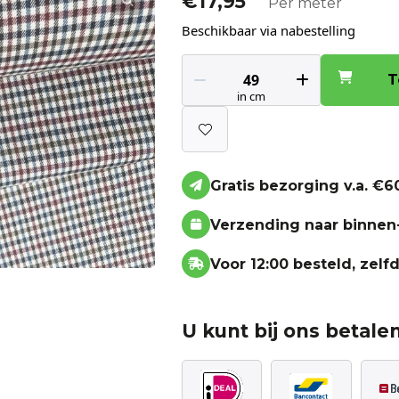
€
17,95
Per meter
Beschikbaar via nabestelling
T
Gratis bezorging v.a. €60
Verzending naar binnen
Voor 12:00 besteld, zel
U kunt bij ons betalen