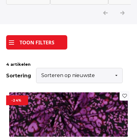
Katoen
Grootverbruik
TOON FILTERS
Tijdpakker stof
4 artikelen
Sortering
-24%