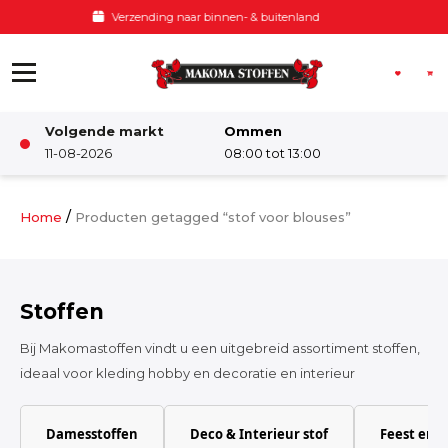
Ga naar de inhoud
Voor 12:00 besteld, zelfde dag verzonden
Volgende markt
Ommen
Winkel
11-08-2026
08:00 tot 13:00
Damesstoffen
/
Home
Producten getagged “stof voor blouses”
Deco & Interieur stof
Stoffen
Kinderstoffen
Bij Makomastoffen vindt u een uitgebreid assortiment stoffen,
ideaal voor kleding hobby en decoratie en interieur
Kinderkamer
Damesstoffen
Deco & Interieur stof
Feest en 