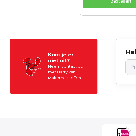
Bestellen
Hel
Kom je er
niet uit?
Neem contact op
met Harry van
Makoma Stoffen