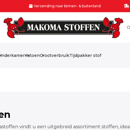
Verzending naar binnen- & buitenland
O
inderkamer
Katoen
Grootverbruik
Tijdpakker stof
fen
stoffen vindt u een uitgebreid assortiment stoffen, idea