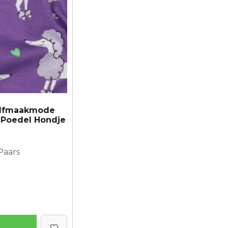
Zelfmaakmode
n Poedel Hondje
Paars