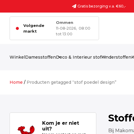
Ga naar de inhoud
Gratis bezorging v.a. €60,-
Ommen
Volgende
11-08-2026,
08:00
markt
tot 13:00
Winkel
Damesstoffen
Deco & Interieur stof
Kinderstoffen
K
Home
/
Producten getagged “stof poedel design”
Stof
Kom je er niet
uit?
Bij Makoma