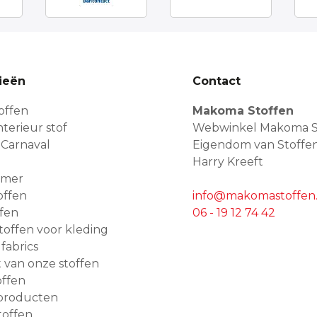
ieën
Contact
offen
Makoma Stoffen
terieur stof
Webwinkel Makoma S
 Carnaval
Eigendom van Stoffe
Harry Kreeft
amer
offen
info@makomastoffen.
ffen
06 - 19 12 74 42
 stoffen voor kleding
 fabrics
van onze stoffen
ffen
producten
toffen