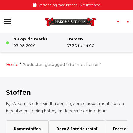
Ga naar de inhoud
land
Voor 12:00 besteld, zelfde da
Nu op de markt
Emmen
Winkel
07-08-2026
07:30 tot 14:00
Damesstoffen
/
Home
Producten getagged “stof met herten”
Deco & Interieur stof
Stoffen
Kinderstoffen
Bij Makomastoffen vindt u een uitgebreid assortiment stoffen,
ideaal voor kleding hobby en decoratie en interieur
Kinderkamer
Damesstoffen
Deco & Interieur stof
Feest en 