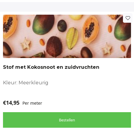
Wanddecoratie
Tuinstoelkussens
Tafelkleed
Tasprojecten
Gordijnen
Stof met Kokosnoot en zuidvruchten
Caravan & camper
Kleur: Meerkleurig
Bootinterieur
€
14,95
Per meter
https://makomastoffen.nl/winkel/?filters=product_cat[1519]
Bestellen