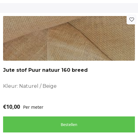
muzieknoten
Eigenschappen
Stevige decoratiestof
80% katoen, 20% polyester
Jute stof Puur natuur 160 breed
Breedte 140 cm
Naturel meerkleurige print
Kleur: Naturel / Beige
Herten + muzieknoten
€
10,00
Per meter
Bestellen
Toepassingen