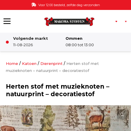
Ga naar de inhoud
Voor 12:00 besteld, zelfde dag verzonden
Volgende markt
Ommen
Winkel
11-08-2026
08:00 tot 13:00
Damesstoffen
/
/
/
Home
Katoen
Dierenprint
Herten stof met
muzieknoten – natuurprint – decoratiestof
Deco & Interieur stof
Herten stof met muzieknoten –
natuurprint – decoratiestof
Kinderstoffen
Kinderkamer