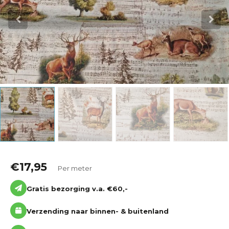
Katoen
Grootverbruik
Tijdpakker stof
€
17,95
Per meter
Gratis bezorging v.a. €60,-
Verzending naar binnen- & buitenland