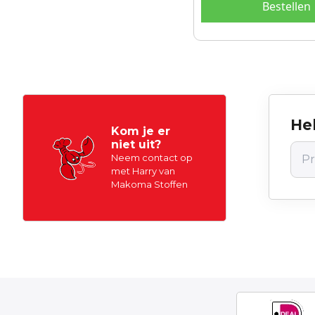
Bestellen
Hel
Kom je er
niet uit?
Neem contact op
met Harry van
Makoma Stoffen