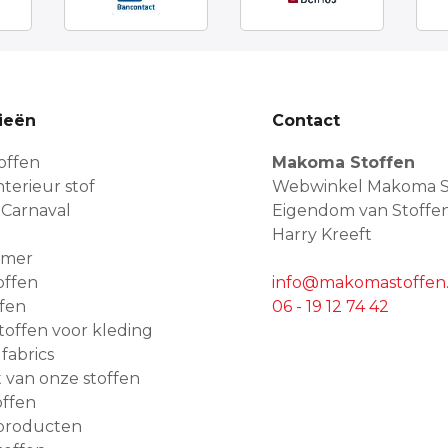
ieën
Contact
offen
Makoma Stoffen
terieur stof
Webwinkel Makoma S
 Carnaval
Eigendom van Stoffe
Harry Kreeft
amer
offen
info@makomastoffen.
ffen
06 - 19 12 74 42
 stoffen voor kleding
 fabrics
van onze stoffen
ffen
producten