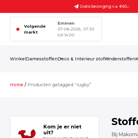
Ga naar de inhoud
Gratis bezorging v.a. €60,-
Emmen
Volgende
07-08-2026,
07:30
markt
tot 14:00
Winkel
Damesstoffen
Deco & Interieur stof
Kinderstoffen
K
Home
/
Producten getagged “rugby”
Stof
Kom je er niet
uit?
Bij Makoma