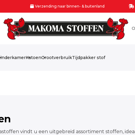
Verzending naar binnen- & buitenland
O
inderkamer
Katoen
Grootverbruik
Tijdpakker stof
fen
stoffen vindt u een uitgebreid assortiment stoffen, idea