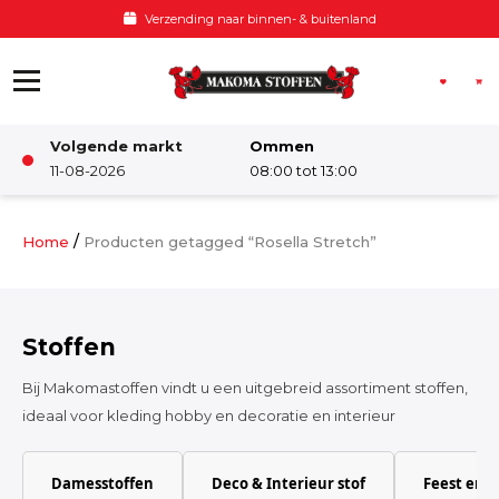
Ga naar de inhoud
Verzending naar binnen- & buitenland
Volgende markt
Ommen
Winkel
11-08-2026
08:00 tot 13:00
Damesstoffen
/
Home
Producten getagged “Rosella Stretch”
Deco & Interieur stof
Stoffen
Kinderstoffen
Bij Makomastoffen vindt u een uitgebreid assortiment stoffen,
ideaal voor kleding hobby en decoratie en interieur
Kinderkamer
Damesstoffen
Deco & Interieur stof
Feest en 