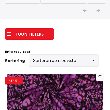
Katoen
Grootverbruik
TOON FILTERS
Tijdpakker stof
Enig resultaat
Sortering
-24%