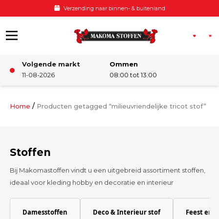
Ga naar de inhoud
Voor 12:00 besteld, zelfde dag verzonden
Volgende markt
Ommen
Winkel
11-08-2026
08:00 tot 13:00
Damesstoffen
/
Home
Producten getagged “milieuvriendelijke tricot stof”
Deco & Interieur stof
Stoffen
Kinderstoffen
Bij Makomastoffen vindt u een uitgebreid assortiment stoffen,
ideaal voor kleding hobby en decoratie en interieur
Kinderkamer
Damesstoffen
Deco & Interieur stof
Feest en 