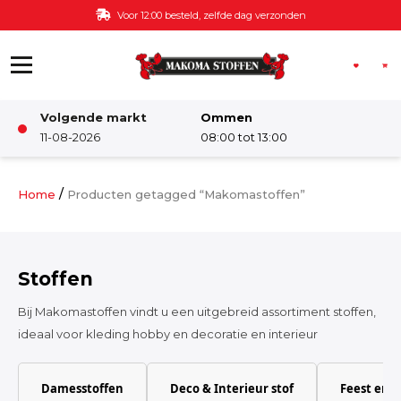
Ga naar de inhoud
Voor 12:00 besteld, zelfde dag verzonden
Volgende markt
Ommen
Winkel
11-08-2026
08:00 tot 13:00
Damesstoffen
/
Home
Producten getagged “Makomastoffen”
Deco & Interieur stof
Stoffen
Kinderstoffen
Bij Makomastoffen vindt u een uitgebreid assortiment stoffen,
ideaal voor kleding hobby en decoratie en interieur
Kinderkamer
Damesstoffen
Deco & Interieur stof
Feest en 