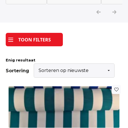
Katoen
Grootverbruik
TOON FILTERS
Tijdpakker stof
Enig resultaat
Sortering
Dit
product
heeft
meerdere
variaties.
Deze