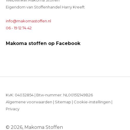
Webwinkel Makoma Stoffen
Eigendom van Stoffenhandel Harry Kreeft
info@makomastoffen.nl
06 - 19 12 74 42
Makoma stoffen op Facebook
KvK: 04032854 | Btw-nummer: NL001512149B26
Algemene voorwaarden
|
Sitemap
|
Cookie-instellingen
|
Privacy
© 2026, Makoma Stoffen