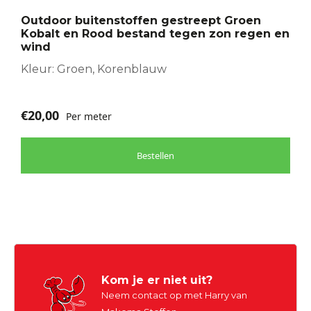
optie
Outdoor buitenstoffen gestreept Groen
kan
Kobalt en Rood bestand tegen zon regen en
gekozen
wind
worden
Kleur: Groen, Korenblauw
op
de
productpagina
€
20,00
Per meter
Bestellen
Kom je er niet uit?
Neem contact op met Harry van