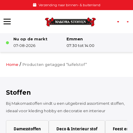
Ga naar de inhoud
Verzending naar binnen- & buitenland
Nu op de markt
Emmen
Winkel
07-08-2026
07:30 tot 14:00
Damesstoffen
/
Home
Producten getagged “luifelstof”
Deco & Interieur stof
Stoffen
Kinderstoffen
Bij Makomastoffen vindt u een uitgebreid assortiment stoffen,
ideaal voor kleding hobby en decoratie en interieur
Kinderkamer
Damesstoffen
Deco & Interieur stof
Feest en 