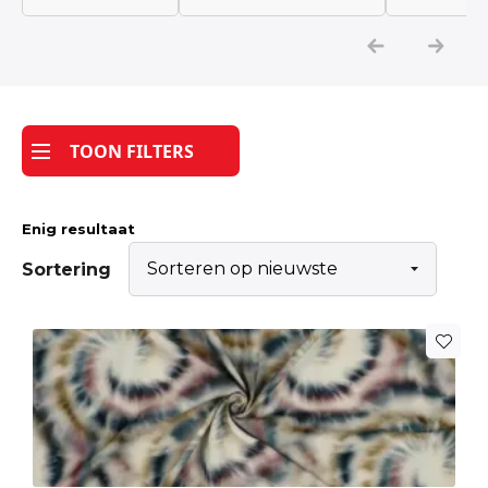
Katoen
Grootverbruik
TOON FILTERS
Tijdpakker stof
Enig resultaat
Sortering