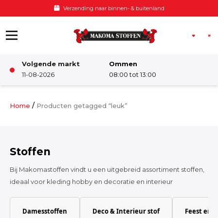
Ga naar de inhoud
Verzending naar binnen- & buitenland
Volgende markt
Ommen
Winkel
11-08-2026
08:00 tot 13:00
Damesstoffen
/
Home
Producten getagged “leuk”
Deco & Interieur stof
Stoffen
Kinderstoffen
Bij Makomastoffen vindt u een uitgebreid assortiment stoffen,
ideaal voor kleding hobby en decoratie en interieur
Kinderkamer
Damesstoffen
Deco & Interieur stof
Feest en 