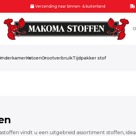
Verzending naar binnen- & buitenland
O
inderkamer
Katoen
Grootverbruik
Tijdpakker stof
fen
stoffen vindt u een uitgebreid assortiment stoffen, idea