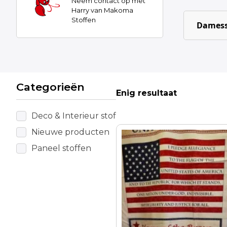
Neem contact op met
Harry van Makoma
Stoffen
Damess
Categorieën
Enig resultaat
Deco & Interieur stof
Nieuwe producten
Dit
product
Paneel stoffen
heeft
meerdere
variaties.
Deze
optie
kan