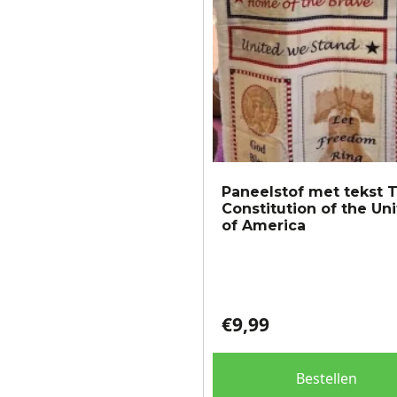
gekozen
worden
op
de
productpagina
Paneelstof met tekst 
Constitution of the Un
of America
€
9,99
Bestellen