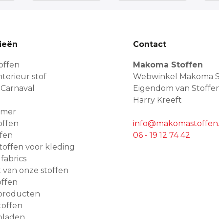
ieën
Contact
offen
Makoma Stoffen
terieur stof
Webwinkel Makoma S
 Carnaval
Eigendom van Stoffe
Harry Kreeft
amer
offen
info@makomastoffen.
ffen
06 - 19 12 74 42
 stoffen voor kleding
 fabrics
van onze stoffen
ffen
producten
toffen
bladen