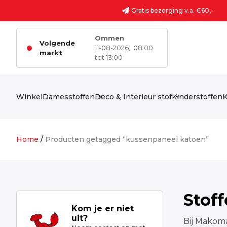
Ga naar de inhoud
Gratis bezorging v.a. €60,-
Ommen
Volgende
11-08-2026,
08:00
markt
tot 13:00
Winkel
Damesstoffen
Deco & Interieur stof
Kinderstoffen
K
Home
/
Producten getagged “kussenpaneel katoen”
Stof
Kom je er niet
uit?
Bij Makoma