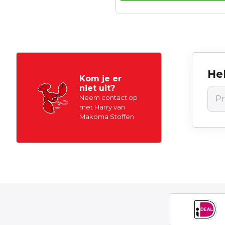
Hel
Kom je er
niet uit?
Neem contact op
met Harry van
Makoma Stoffen