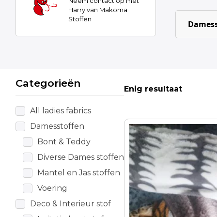
Neem contact op met
Harry van Makoma
Stoffen
Damess
Categorieën
Enig resultaat
All ladies fabrics
Damesstoffen
Dit
product
Bont & Teddy
heeft
Diverse Dames stoffen
meerdere
Mantel en Jas stoffen
variaties.
Deze
Voering
optie
Deco & Interieur stof
kan