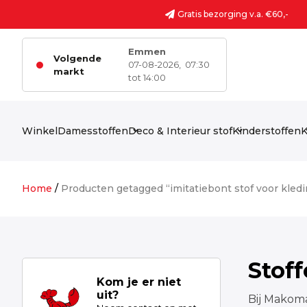
Ga naar de inhoud
Gratis bezorging v.a. €60,-
Emmen
Volgende
07-08-2026,
07:30
markt
tot 14:00
Winkel
Damesstoffen
Deco & Interieur stof
Kinderstoffen
K
Home
/
Producten getagged “imitatiebont stof voor kledi
Stof
Kom je er niet
uit?
Bij Makoma