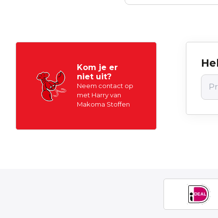
Hel
Kom je er
niet uit?
Neem contact op
met Harry van
Makoma Stoffen