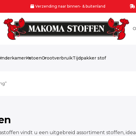
Verzending naar binnen- & buitenland
O
inderkamer
Katoen
Grootverbruik
Tijdpakker stof
ng”
fen
stoffen vindt u een uitgebreid assortiment stoffen, idea