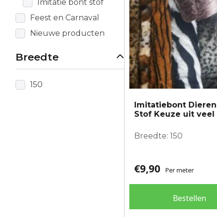
Imitatie bont stof
gekozen
worden
Feest en Carnaval
op
Nieuwe producten
de
productpagina
Breedte
150
Imitatiebont Diere
Stof Keuze uit veel
Breedte: 150
€
9,90
Per meter
Bestellen