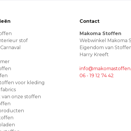
ieën
Contact
offen
Makoma Stoffen
terieur stof
Webwinkel Makoma S
 Carnaval
Eigendom van Stoffe
Harry Kreeft
amer
offen
info@makomastoffen.
ffen
06 - 19 12 74 42
 stoffen voor kleding
 fabrics
van onze stoffen
ffen
producten
toffen
bladen