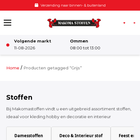
Ga naar de inhoud
Verzending naar binnen- & buitenland
Volgende markt
Ommen
Winkel
11-08-2026
08:00 tot 13:00
Damesstoffen
/
Home
Producten getagged “Grijs”
Deco & Interieur stof
Stoffen
Kinderstoffen
Bij Makomastoffen vindt u een uitgebreid assortiment stoffen,
ideaal voor kleding hobby en decoratie en interieur
Kinderkamer
Damesstoffen
Deco & Interieur stof
Feest en 