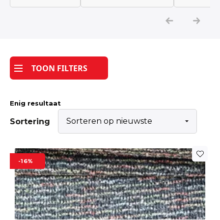
Katoen
Grootverbruik
TOON FILTERS
Tijdpakker stof
Enig resultaat
Sortering
-16%