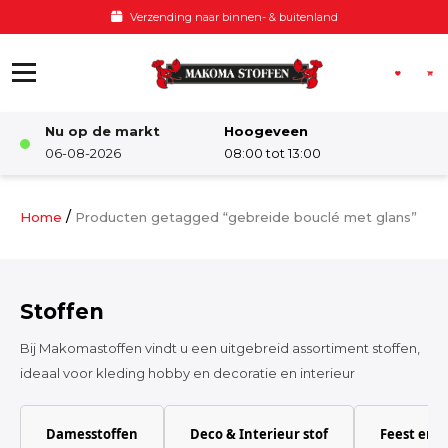
Ga naar de inhoud
Verzending naar binnen- & buitenland
Nu op de markt
Hoogeveen
Winkel
06-08-2026
08:00 tot 13:00
Damesstoffen
/
Home
Producten getagged “gebreide bouclé met glans”
Deco & Interieur stof
Stoffen
Kinderstoffen
Bij Makomastoffen vindt u een uitgebreid assortiment stoffen,
ideaal voor kleding hobby en decoratie en interieur
Kinderkamer
Damesstoffen
Deco & Interieur stof
Feest en 