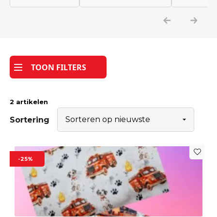
Katoen
Grootverbruik
TOON FILTERS
Tijdpakker stof
2 artikelen
Sortering
Dit
-25%
product
heeft
meerdere
variaties.
Deze