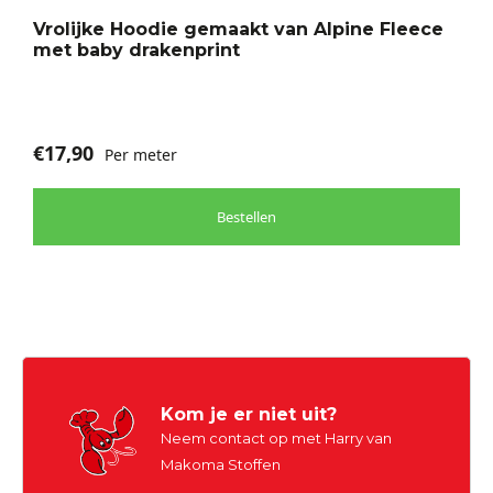
Vrolijke Hoodie gemaakt van Alpine Fleece
met baby drakenprint
€
17,90
Per meter
Bestellen
Kom je er niet uit?
Neem contact op met Harry van
Makoma Stoffen