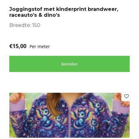
optie
Joggingstof met kinderprint brandweer,
kan
raceauto’s & dino’s
gekozen
worden
Breedte: 150
op
de
€
15,00
Per meter
productpagina
Bestellen