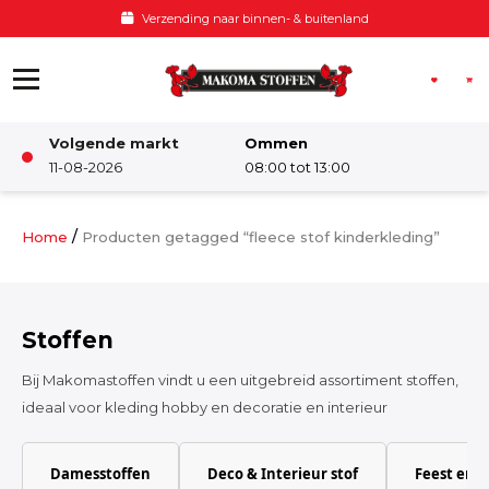
Ga naar de inhoud
Voor 12:00 besteld, zelfde dag verzonden
Volgende markt
Ommen
Winkel
11-08-2026
08:00 tot 13:00
Damesstoffen
/
Home
Producten getagged “fleece stof kinderkleding”
Deco & Interieur stof
Stoffen
Kinderstoffen
Bij Makomastoffen vindt u een uitgebreid assortiment stoffen,
ideaal voor kleding hobby en decoratie en interieur
Kinderkamer
Damesstoffen
Deco & Interieur stof
Feest en 