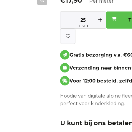
€
17,90
Per meter
T
Gratis bezorging v.a. €60
Verzending naar binnen
Voor 12:00 besteld, zel
Hoodie van digitale alpine fle
perfect voor kinderkleding.
U kunt bij ons betalen