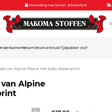
Verzending naar binnen- & buitenland
O
inderkamer
Katoen
Grootverbruik
Tijdpakker stof
akt van Alpine Fleece met baby drakenprint
 van Alpine
rint