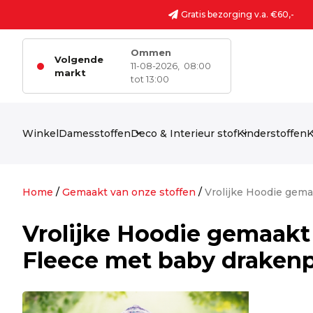
Ga naar de inhoud
Gratis bezorging v.a. €60,-
Ommen
Volgende
11-08-2026,
08:00
markt
tot 13:00
Winkel
Damesstoffen
Deco & Interieur stof
Kinderstoffen
K
Home
/
Gemaakt van onze stoffen
/
Vrolijke Hoodie gema
Vrolijke Hoodie gemaakt
Fleece met baby drakenp