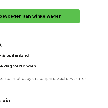
oevoegen aan winkelwagen
,-
- & buitenland
fde dag verzonden
ece stof met baby drakenprint. Zacht, warm en
 via