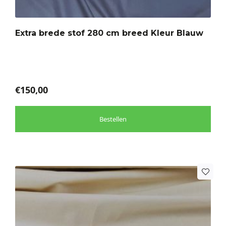
Deze
optie
Extra brede stof 280 cm breed Kleur Blauw
kan
gekozen
worden
op
de
€
150,00
productpagina
Bestellen
Dit
product
heeft
meerdere
variaties.