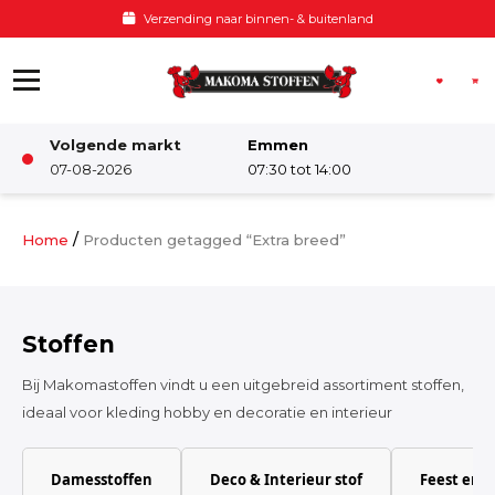
Ga naar de inhoud
Verzending naar binnen- & buitenland
Volgende markt
Emmen
Winkel
07-08-2026
07:30 tot 14:00
Damesstoffen
/
Home
Producten getagged “Extra breed”
Deco & Interieur stof
Stoffen
Kinderstoffen
Bij Makomastoffen vindt u een uitgebreid assortiment stoffen,
ideaal voor kleding hobby en decoratie en interieur
Kinderkamer
Damesstoffen
Deco & Interieur stof
Feest en 