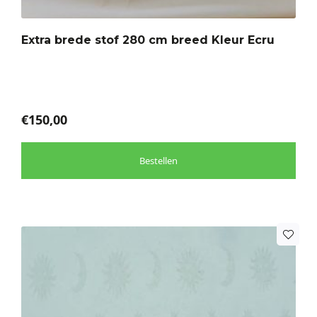
Deze
optie
Extra brede stof 280 cm breed Kleur Ecru
kan
gekozen
worden
op
de
€
150,00
productpagina
Bestellen