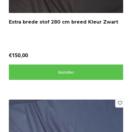
variaties.
Deze
optie
Extra brede stof 280 cm breed Kleur Zwart
kan
gekozen
worden
op
de
€
150,00
productpagina
Bestellen
Dit
product
heeft
meerdere
variaties.