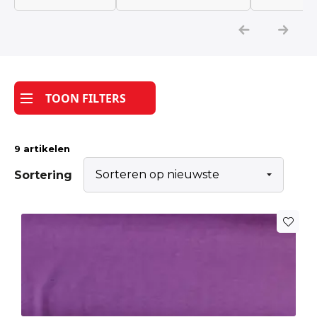
Katoen
Grootverbruik
TOON FILTERS
Tijdpakker stof
9 artikelen
Sortering