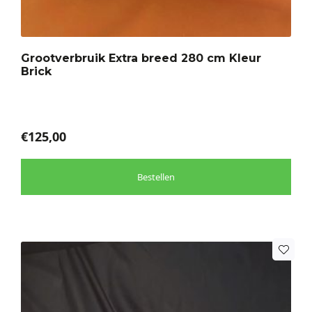
variaties.
Deze
optie
Grootverbruik Extra breed 280 cm Kleur
kan
Brick
gekozen
worden
op
de
€
125,00
productpagina
Bestellen
Dit
product
heeft
meerdere