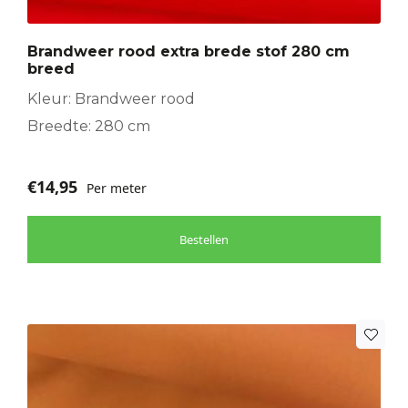
Brandweer rood extra brede stof 280 cm
breed
Kleur: Brandweer rood
Breedte: 280 cm
€
14,95
Per meter
Bestellen
Dit
product
heeft
meerdere