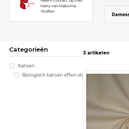
Neem contact op met
Harry van Makoma
Stoffen
Damess
Categorieën
3 artikelen
Katoen
Biologisch katoen effen stof