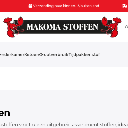
Verzending naar binnen- & buitenland
O
inderkamer
Katoen
Grootverbruik
Tijdpakker stof
fen
stoffen vindt u een uitgebreid assortiment stoffen, idea