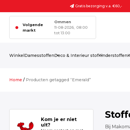
Ga naar de inhoud
Gratis bezorging v.a. €60,-
Ommen
Volgende
11-08-2026,
08:00
markt
tot 13:00
Winkel
Damesstoffen
Deco & Interieur stof
Kinderstoffen
K
Home
/
Producten getagged “Emerald”
Stof
Kom je er niet
uit?
Bij Makoma