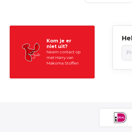
Hel
Kom je er
niet uit?
Neem contact op
met Harry van
Makoma Stoffen