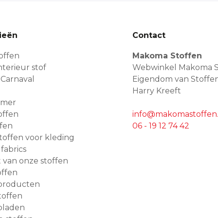
ieën
Contact
offen
Makoma Stoffen
terieur stof
Webwinkel Makoma S
 Carnaval
Eigendom van Stoffe
Harry Kreeft
amer
offen
info@makomastoffen.
ffen
06 - 19 12 74 42
 stoffen voor kleding
 fabrics
van onze stoffen
ffen
producten
toffen
bladen