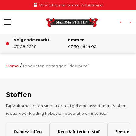
Ga naar de inhoud
Voor 12:00 besteld, zelfde dag verzonden
Volgende markt
Emmen
Winkel
07-08-2026
07:30 tot 14:00
Damesstoffen
/
Home
Producten getagged “doelpunt”
Deco & Interieur stof
Stoffen
Kinderstoffen
Bij Makomastoffen vindt u een uitgebreid assortiment stoffen,
ideaal voor kleding hobby en decoratie en interieur
Kinderkamer
Damesstoffen
Deco & Interieur stof
Feest en 