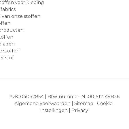
 stoffen voor kleding
 fabrics
van onze stoffen
ffen
producten
toffen
bladen
e stoffen
r stof
KvK: 04032854 | Btw-nummer: NL001512149B26
Algemene voorwaarden
|
Sitemap
|
Cookie-
instellingen
|
Privacy