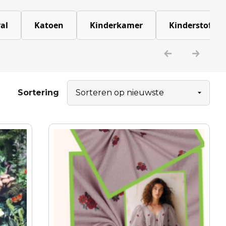
al
Katoen
Kinderkamer
Kinderstoffen
Sortering
Dit
product
heeft
meerdere
variaties.
Deze
optie
kan