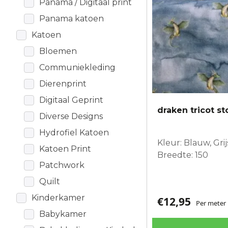
Panama / Digitaal print
Panama katoen
Katoen
Bloemen
Communiekleding
Dierenprint
Digitaal Geprint
draken tricot st
Diverse Designs
Hydrofiel Katoen
Kleur: Blauw, Gri
Katoen Print
Breedte: 150
Patchwork
Quilt
Kinderkamer
€
12,95
Per meter
Babykamer