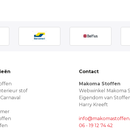
ieën
Contact
offen
Makoma Stoffen
terieur stof
Webwinkel Makoma S
 Carnaval
Eigendom van Stoffe
Harry Kreeft
amer
offen
info@makomastoffen.
ffen
06 - 19 12 74 42