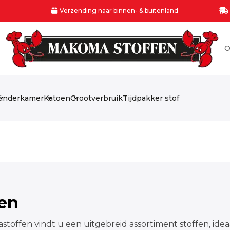
Verzending naar binnen- & buitenland
O
inderkamer
Katoen
Grootverbruik
Tijdpakker stof
fen
stoffen vindt u een uitgebreid assortiment stoffen, idea