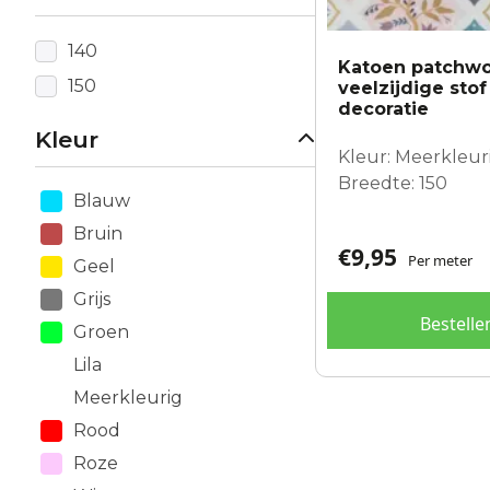
140
Katoen patchwo
150
veelzijdige stof
decoratie
Kleur
Kleur: Meerkleurig
Breedte: 150
Blauw
Bruin
€
9,95
Per meter
Geel
Grijs
Bestelle
Groen
Lila
Meerkleurig
Rood
Roze