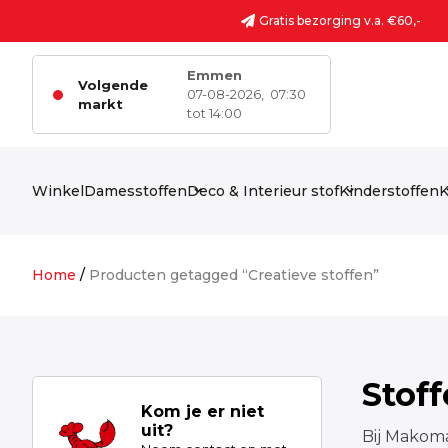
Ga naar de inhoud
Gratis bezorging v.a. €60,-
Emmen
Volgende
07-08-2026,
07:30
markt
tot 14:00
Winkel
Damesstoffen
Deco & Interieur stof
Kinderstoffen
K
Home
/
Producten getagged “Creatieve stoffen”
Stof
Kom je er niet
uit?
Bij Makoma