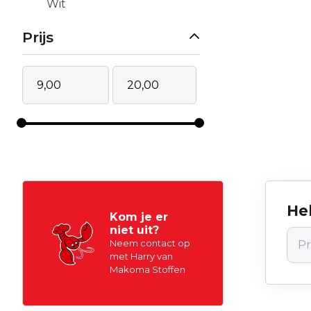
Wit
Prijs
Hel
Kom je er
niet uit?
Neem contact op
met Harry van
Makoma Stoffen