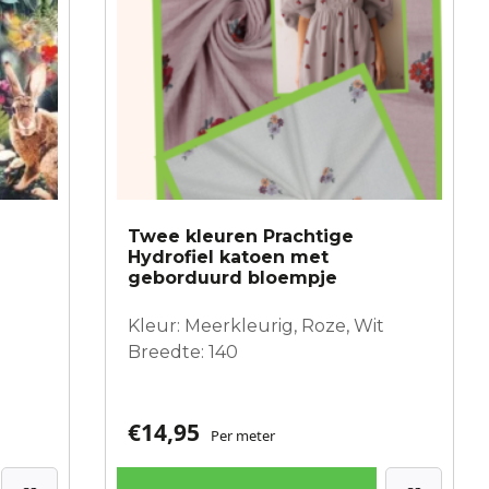
gekozen
worden
op
de
productpagina
Twee kleuren Prachtige
Hydrofiel katoen met
geborduurd bloempje
Kleur: Meerkleurig, Roze, Wit
Breedte: 140
€
14,95
Per meter