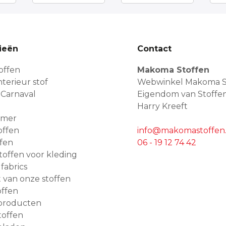
ieën
Contact
offen
Makoma Stoffen
terieur stof
Webwinkel Makoma S
 Carnaval
Eigendom van Stoffe
Harry Kreeft
amer
offen
info@makomastoffen.
ffen
06 - 19 12 74 42
 stoffen voor kleding
 fabrics
van onze stoffen
ffen
producten
toffen