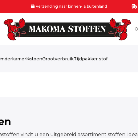
Verzending naar binnen- & buitenland
O
inderkamer
Katoen
Grootverbruik
Tijdpakker stof
fen
stoffen vindt u een uitgebreid assortiment stoffen, idea