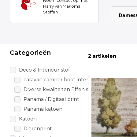
Neem contact op met
Harry van Makoma
Stoffen
Damess
Categorieën
2 artikelen
Deco & Interieur stof
caravan camper boot interieur
Diverse kwaliteiten Effen stoffen
Panama / Digitaal print
Panama katoen
Katoen
Dierenprint