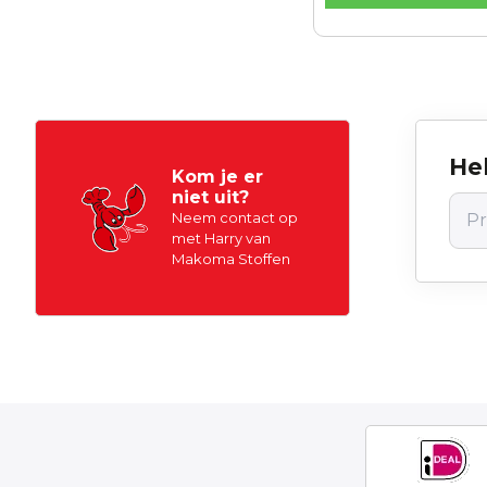
Hel
Kom je er
niet uit?
Neem contact op
met Harry van
Makoma Stoffen