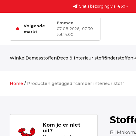
Ga naar de inhoud
Gratis bezorging v.a. €60,-
Emmen
Volgende
07-08-2026,
07:30
markt
tot 14:00
Winkel
Damesstoffen
Deco & Interieur stof
Kinderstoffen
K
Home
/
Producten getagged “camper interieur stof”
Stof
Kom je er niet
uit?
Bij Makoma