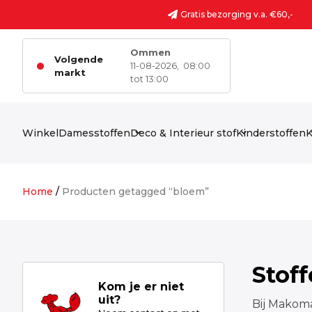
Ga naar de inhoud
Gratis bezorging v.a. €60,-
Ommen
Volgende
11-08-2026,
08:00
markt
tot 13:00
Winkel
Damesstoffen
Deco & Interieur stof
Kinderstoffen
K
Home
/
Producten getagged “bloem”
Stof
Kom je er niet
uit?
Bij Makoma