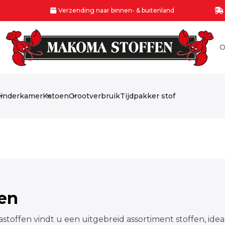
Verzending naar binnen- & buitenland
O
inderkamer
Katoen
Grootverbruik
Tijdpakker stof
fen
stoffen vindt u een uitgebreid assortiment stoffen, idea