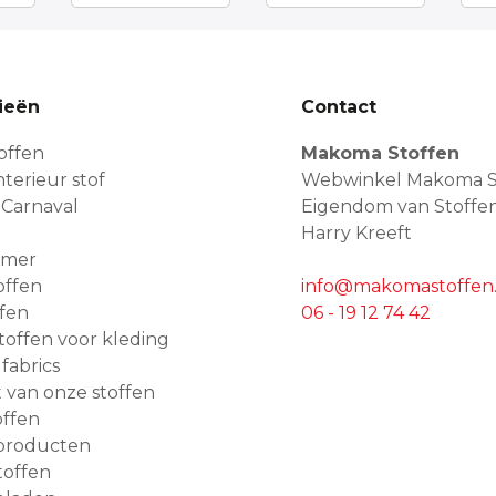
ieën
Contact
offen
Makoma Stoffen
terieur stof
Webwinkel Makoma S
 Carnaval
Eigendom van Stoffe
Harry Kreeft
amer
offen
info@makomastoffen.
ffen
06 - 19 12 74 42
 stoffen voor kleding
 fabrics
van onze stoffen
ffen
producten
toffen