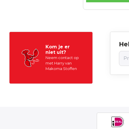
Hel
Kom je er
niet uit?
Neem contact op
met Harry van
Makoma Stoffen