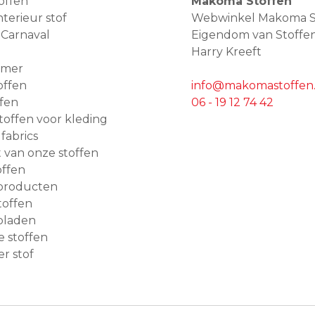
offen
Makoma Stoffen
terieur stof
Webwinkel Makoma S
 Carnaval
Eigendom van Stoffe
Harry Kreeft
amer
offen
info@makomastoffen.
ffen
06 - 19 12 74 42
 stoffen voor kleding
 fabrics
van onze stoffen
ffen
producten
toffen
bladen
e stoffen
r stof