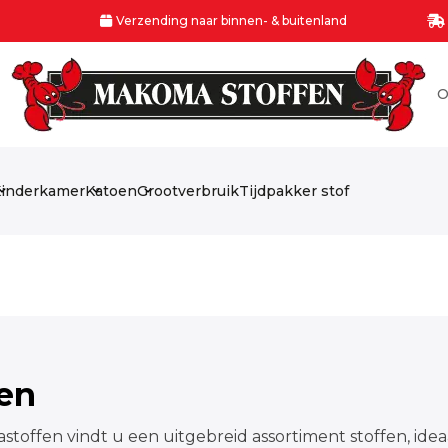
Verzending naar binnen- & buitenland
O
inderkamer
Katoen
Grootverbruik
Tijdpakker stof
fen
stoffen vindt u een uitgebreid assortiment stoffen, idea