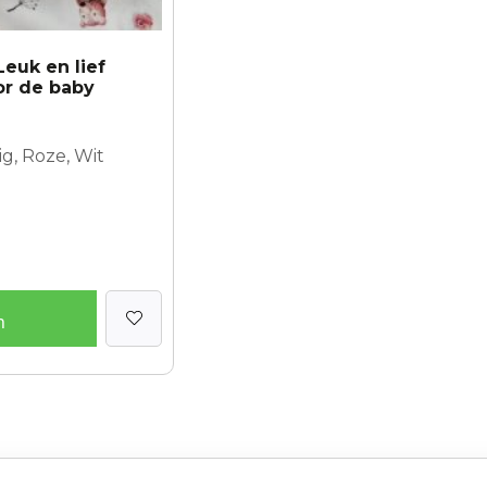
euk en lief
or de baby
g, Roze, Wit
n