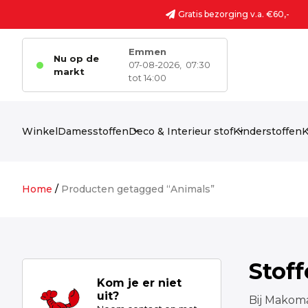
Ga naar de inhoud
Gratis bezorging v.a. €60,-
Emmen
Nu op de
07-08-2026,
07:30
markt
tot 14:00
Winkel
Damesstoffen
Deco & Interieur stof
Kinderstoffen
K
Home
/
Producten getagged “Animals”
Stof
Kom je er niet
uit?
Bij Makoma