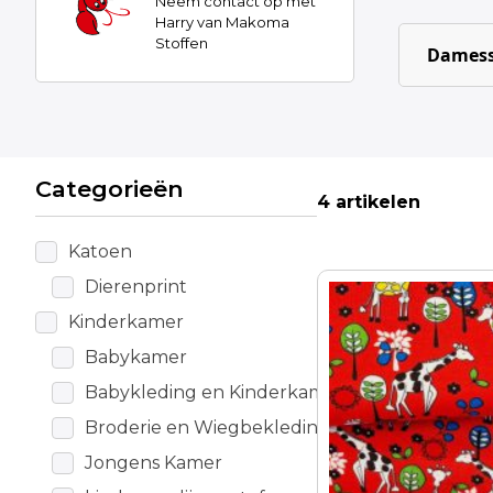
Neem contact op met
Harry van Makoma
Stoffen
Damess
Categorieën
4 artikelen
Katoen
Dierenprint
Kinderkamer
Babykamer
Babykleding en Kinderkamer
Broderie en Wiegbekleding
Jongens Kamer