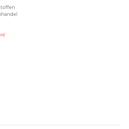
toffen
nhandel
nl