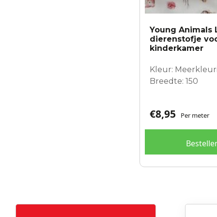
Young Animals L
dierenstofje vo
kinderkamer
Kleur: Meerkleuri
Breedte: 150
€
8,95
Per meter
Bestelle