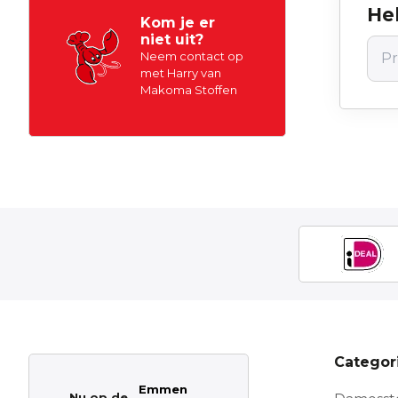
Hel
Kom je er
niet uit?
Neem contact op
met Harry van
Makoma Stoffen
Categor
Emmen
Nu op de