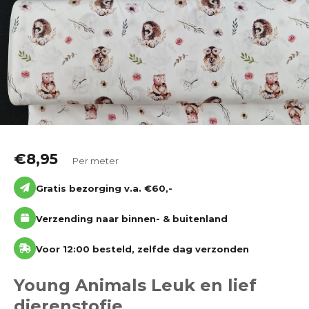
Katoen
Grootverbruik
Tijdpakker stof
€
8,95
Per meter
Gratis bezorging v.a. €60,-
Verzending naar binnen- & buitenland
Voor 12:00 besteld, zelfde dag verzonden
Young Animals Leuk en lief
dierenstofje