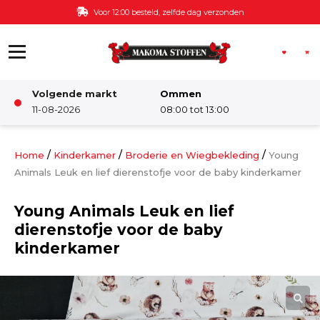
Ga naar de inhoud
Voor 12:00 besteld, zelfde dag verzonden
Volgende markt
Ommen
Winkel
11-08-2026
08:00 tot 13:00
Damesstoffen
/
/
/
Home
Kinderkamer
Broderie en Wiegbekleding
Young
Animals Leuk en lief dierenstofje voor de baby kinderkamer
Deco & Interieur stof
Young Animals Leuk en lief
dierenstofje voor de baby
Kinderstoffen
kinderkamer
Kinderkamer