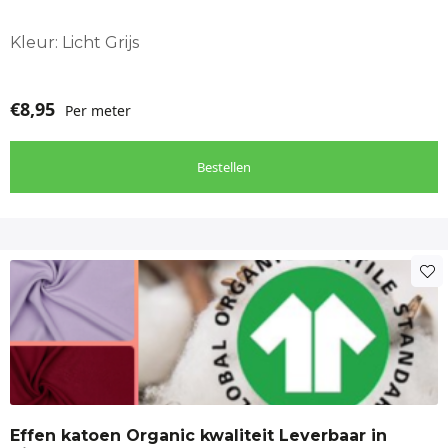
Kleur: Licht Grijs
€
8,95
Per meter
Bestellen
Dit
product
heeft
meerdere
variaties.
Deze
optie
Effen katoen Organic kwaliteit Leverbaar in
kan