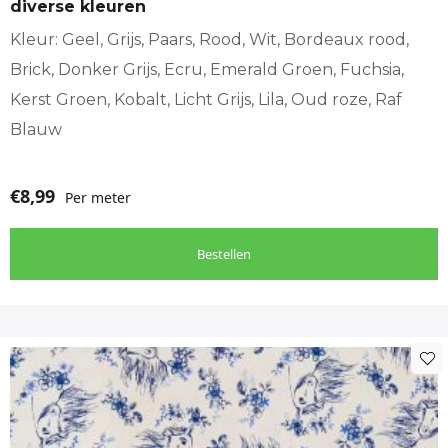
diverse kleuren
gekozen
worden
Kleur: Geel, Grijs, Paars, Rood, Wit, Bordeaux rood,
op
Brick, Donker Grijs, Ecru, Emerald Groen, Fuchsia,
de
Kerst Groen, Kobalt, Licht Grijs, Lila, Oud roze, Raf
productpagina
Blauw
€
8,99
Per meter
Bestellen