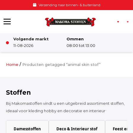
Ga naar de inhoud
Verzending naar binnen- & buitenland
Volgende markt
Ommen
Winkel
11-08-2026
08:00 tot 13:00
Damesstoffen
/
Home
Producten getagged “animal skin stof”
Deco & Interieur stof
Stoffen
Kinderstoffen
Bij Makomastoffen vindt u een uitgebreid assortiment stoffen,
ideaal voor kleding hobby en decoratie en interieur
Kinderkamer
Damesstoffen
Deco & Interieur stof
Feest en 