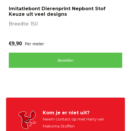
optie
Imitatiebont Dierenprint Nepbont Stof
kan
Keuze uit veel designs
gekozen
worden
Breedte: 150
op
de
€
9,90
Per meter
productpagina
Bestellen
Kom je er niet uit?
Neem contact op met Harry van
Makoma Stoffen