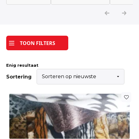
Katoen
Grootverbruik
TOON FILTERS
Tijdpakker stof
Enig resultaat
Sortering
Dit
product
heeft
meerdere
variaties.
Deze