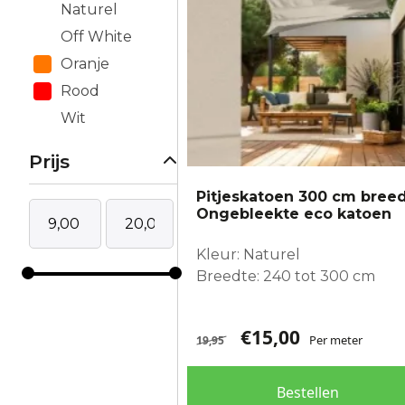
Naturel
Off White
Oranje
Rood
Wit
Prijs
Pitjeskatoen 300 cm bree
Ongebleekte eco katoen
Kleur: Naturel
Breedte: 240 tot 300 cm
€
15,00
Per meter
19,95
Bestellen