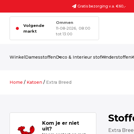
Ga naar de inhoud
Gratis bezorging v.a. €60,-
Ommen
Volgende
11-08-2026,
08:00
markt
tot 13:00
Winkel
Damesstoffen
Deco & Interieur stof
Kinderstoffen
K
Home
/
Katoen
/
Extra Breed
Stof
Kom je er niet
uit?
Extra Bre