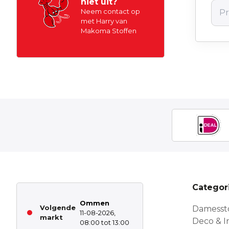
niet uit?
Neem contact op
met Harry van
Makoma Stoffen
Categor
Ommen
Volgende
Damesst
11-08-2026,
markt
Deco & In
08:00 tot 13:00