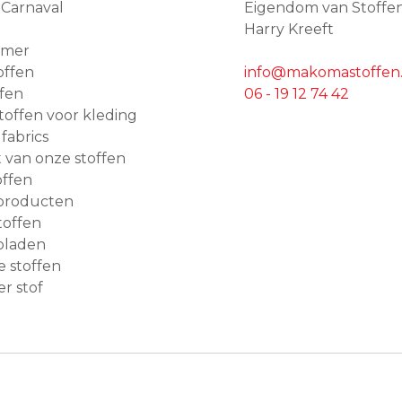
 Carnaval
Eigendom van Stoffe
Harry Kreeft
amer
offen
info@makomastoffen.
ffen
06 - 19 12 74 42
 stoffen voor kleding
 fabrics
van onze stoffen
ffen
producten
toffen
bladen
e stoffen
r stof