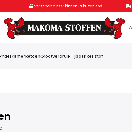
Verzending naar binnen- & buitenland
O
inderkamer
Katoen
Grootverbruik
Tijdpakker stof
fen
ed