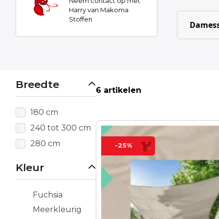
Neem contact op met
Harry van Makoma
Stoffen
Damess
Breedte
6 artikelen
180 cm
240 tot 300 cm
280 cm
-25%
Kleur
Fuchsia
Meerkleurig