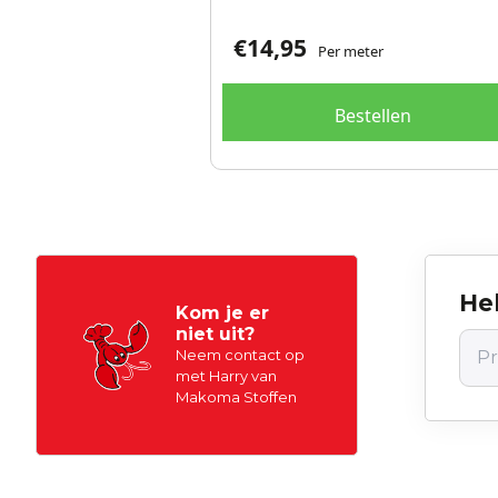
€
14,95
Per meter
Bestellen
Hel
Kom je er
niet uit?
Neem contact op
met Harry van
Makoma Stoffen