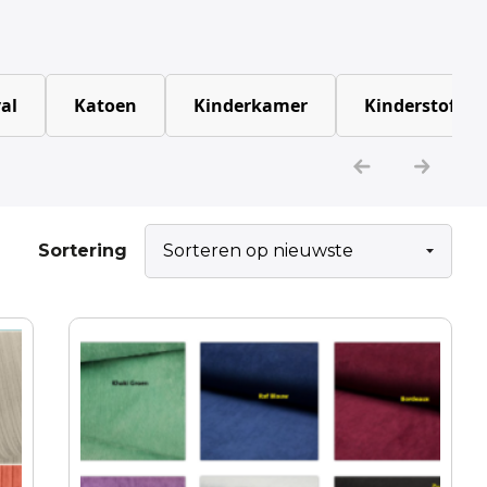
al
Katoen
Kinderkamer
Kinderstoffen
Sortering
Dit
product
heeft
meerdere
variaties.
Deze