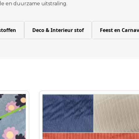
lle en duurzame uitstraling.
toffen
Deco & Interieur stof
Feest en Carnav
Dit
product
heeft
meerdere
variaties.
Deze