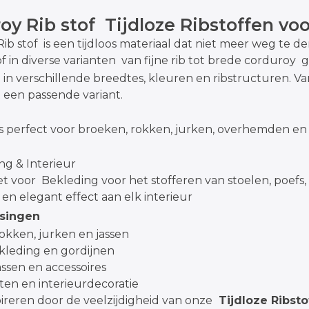
oy Rib stof Tijdloze Ribstoffen vo
ib stof is een tijdloos materiaal dat niet meer weg te 
of in diverse varianten van fijne rib tot brede corduroy 
n in verschillende breedtes, kleuren en ribstructuren. Van
t een passende variant.
s perfect voor broeken, rokken, jurken, overhemden en j
ng & Interieur
t voor Bekleding voor het stofferen van stoelen, poefs, 
 en elegant effect aan elk interieur
singen
okken, jurken en jassen
leding en gordijnen
assen en accessoires
ten en interieurdecoratie
spireren door de veelzijdigheid van onze
Tijdloze Ribst