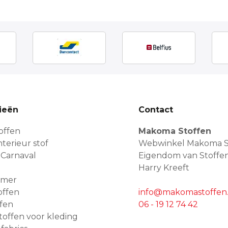
ieën
Contact
offen
Makoma Stoffen
terieur stof
Webwinkel Makoma S
 Carnaval
Eigendom van Stoffe
Harry Kreeft
amer
offen
info@makomastoffen.
ffen
06 - 19 12 74 42
 stoffen voor kleding