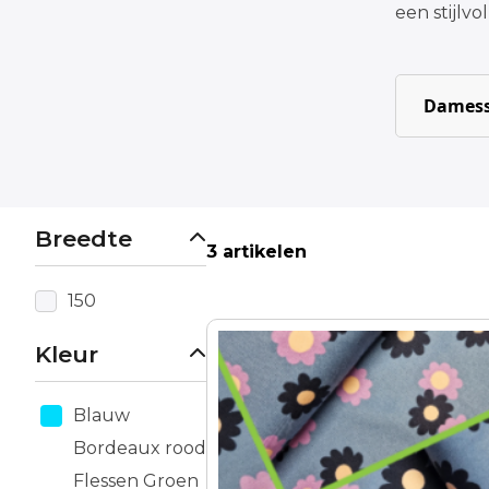
een stijlvo
Damess
Breedte
3 artikelen
150
Kleur
Blauw
Bordeaux rood
Flessen Groen