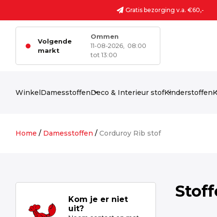
Ga naar de inhoud
Gratis bezorging v.a. €60,-
Ommen
Volgende
11-08-2026,
08:00
markt
tot 13:00
Winkel
Damesstoffen
Deco & Interieur stof
Kinderstoffen
K
Home
/
Damesstoffen
/
Corduroy Rib stof
Stof
Kom je er niet
uit?