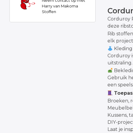
Neem contact op met
Harry van Makoma
Cordur
Stoffen
Corduroy R
deze ribst
Rib stoffe
elk projec
Kleding
Corduroy i
uitstraling.
Bekledi
Gebruik he
een speels
Toepas
Broeken, r
Meubelbek
Kussens, t
DIY-projec
Laat je in