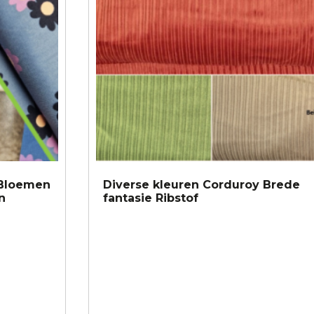
optie
kan
gekozen
worden
op
de
productpagina
t Bloemen
Diverse kleuren Corduroy Brede
n
fantasie Ribstof