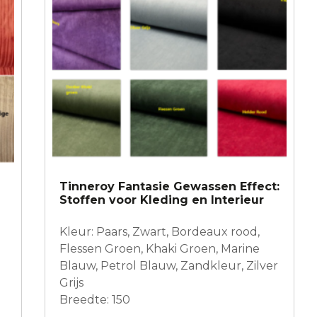
optie
kan
gekozen
worden
op
de
productpagina
Tinneroy Fantasie Gewassen Effect:
Stoffen voor Kleding en Interieur
Kleur: Paars, Zwart, Bordeaux rood,
Flessen Groen, Khaki Groen, Marine
Blauw, Petrol Blauw, Zandkleur, Zilver
Grijs
Breedte: 150