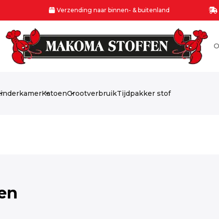
Verzending naar binnen- & buitenland
O
inderkamer
Katoen
Grootverbruik
Tijdpakker stof
fen