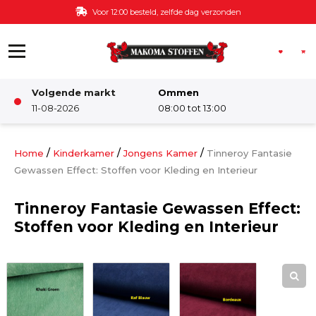
Ga naar de inhoud
Voor 12:00 besteld, zelfde dag verzonden
Volgende markt
Ommen
Winkel
11-08-2026
08:00 tot 13:00
Damesstoffen
/
/
/
Home
Kinderkamer
Jongens Kamer
Tinneroy Fantasie
Gewassen Effect: Stoffen voor Kleding en Interieur
Deco & Interieur stof
Tinneroy Fantasie Gewassen Effect:
Stoffen voor Kleding en Interieur
Kinderstoffen
Kinderkamer