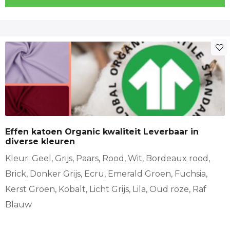
Dit
product
heeft
meerdere
variaties.
Deze
optie
Effen katoen Organic kwaliteit Leverbaar in
kan
diverse kleuren
gekozen
worden
Kleur: Geel, Grijs, Paars, Rood, Wit, Bordeaux rood,
op
Brick, Donker Grijs, Ecru, Emerald Groen, Fuchsia,
de
Kerst Groen, Kobalt, Licht Grijs, Lila, Oud roze, Raf
productpagina
Blauw