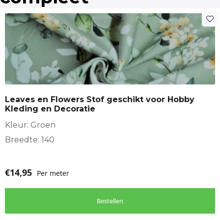
kussen
Woondecoratie
Breedte
Veelzijdig
: Geschikt voor rokken, jasjes en broeken, maar ook
perfect voor het bekleden van stoelen en het maken van
150
gordijnen.
Bestel nu bij Makomastoffen en voeg deze
prachtige stof toe aan je collectie!
Leaves en Flowers Stof geschikt voor Hobby
Kleding en Decoratie
Kleur: Groen
Breedte: 140
€
14,95
Per meter
Bestellen