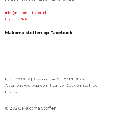
Eigendom van Stoffenhandel Harry Kreeft
info@makomastoffen.nl
06 - 19 12 74 42
Makoma stoffen op Facebook
KvK: 04032854 | Btw-nummer: NL001512149B26
Algemene voorwaarden
|
Sitemap
|
Cookie-instellingen
|
Privacy
© 2026, Makoma Stoffen