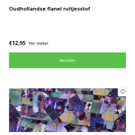
optie
Oudhollandse flanel ruitjesstof
kan
gekozen
worden
op
de
€
12,95
Per meter
productpagina
Bestellen