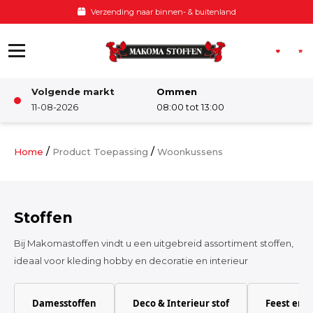
Ga naar de inhoud
Verzending naar binnen- & buitenland
Volgende markt
Ommen
Winkel
11-08-2026
08:00 tot 13:00
Damesstoffen
/
/
Home
Product Toepassing
Woonkussens
Deco & Interieur stof
Stoffen
Kinderstoffen
Bij Makomastoffen vindt u een uitgebreid assortiment stoffen,
ideaal voor kleding hobby en decoratie en interieur
Kinderkamer
Damesstoffen
Deco & Interieur stof
Feest en 