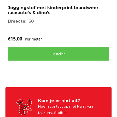
optie
Joggingstof met kinderprint brandweer,
kan
raceauto’s & dino’s
gekozen
worden
Breedte: 150
op
de
€
15,00
Per meter
productpagina
Bestellen
Kom je er niet uit?
Neem contact op met Harry van
Makoma Stoffen