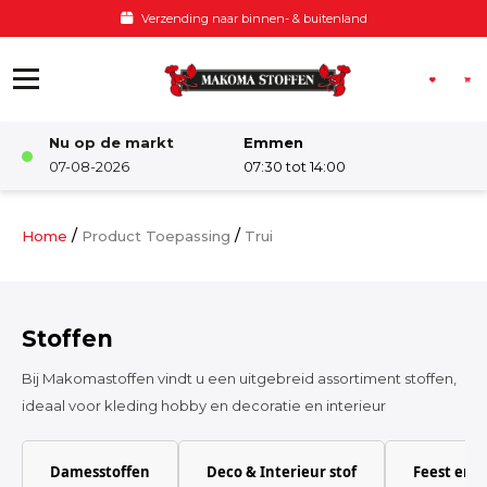
Ga naar de inhoud
Verzending naar binnen- & buitenland
Nu op de markt
Emmen
Winkel
07-08-2026
07:30 tot 14:00
Damesstoffen
/
/
Home
Product Toepassing
Trui
Deco & Interieur stof
Stoffen
Kinderstoffen
Bij Makomastoffen vindt u een uitgebreid assortiment stoffen,
ideaal voor kleding hobby en decoratie en interieur
Kinderkamer
Damesstoffen
Deco & Interieur stof
Feest en 