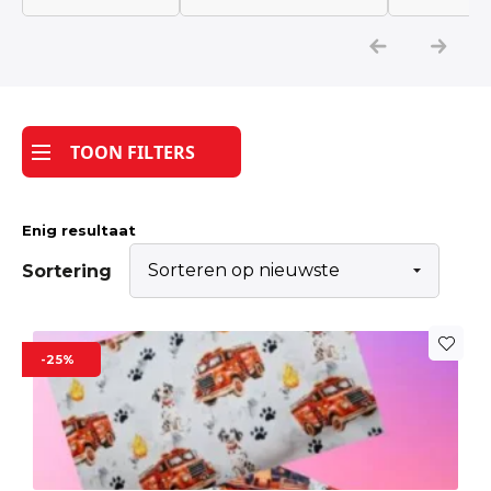
Katoen
Grootverbruik
TOON FILTERS
Tijdpakker stof
Enig resultaat
Sortering
Dit
-25%
product
heeft
meerdere
variaties.
Deze