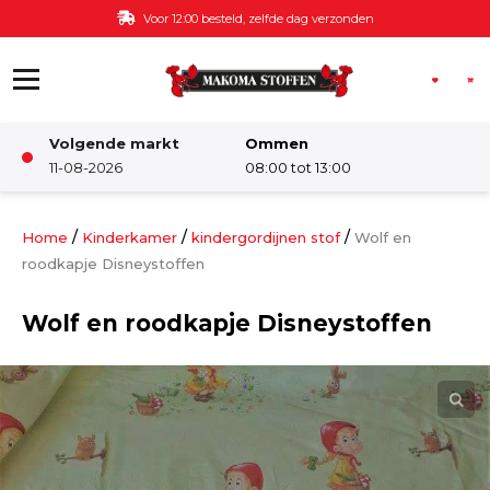
Ga naar de inhoud
Voor 12:00 besteld, zelfde dag verzonden
Volgende markt
Ommen
Winkel
11-08-2026
08:00 tot 13:00
Damesstoffen
/
/
/
Home
Kinderkamer
kindergordijnen stof
Wolf en
roodkapje Disneystoffen
Deco & Interieur stof
Wolf en roodkapje Disneystoffen
Kinderstoffen
Kinderkamer