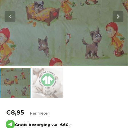
Katoen
Grootverbruik
Tijdpakker stof
€
8,95
Per meter
Gratis bezorging v.a. €60,-