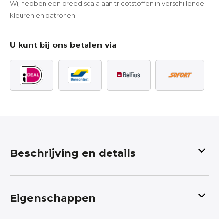
Wij hebben een breed scala aan tricotstoffen in verschillende
kleuren en patronen.
U kunt bij ons betalen via
Beschrijving en details
Tricotstof met Vleermuis
Eigenschappen
Makoma Stoffen is een geweldige plek om
tricotstoffen te kopen voor jongens en meisjes.
Wij