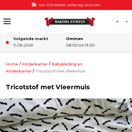
Ga naar de inhoud
Voor 12:00 besteld, zelfde dag verzonden
Volgende markt
Ommen
Winkel
11-08-2026
08:00 tot 13:00
Damesstoffen
/
/
Home
Kinderkamer
Babykleding en
/
Kinderkamer
Tricotstof met Vleermuis
Deco & Interieur stof
Tricotstof met Vleermuis
Kinderstoffen
Kinderkamer