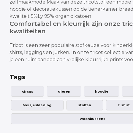
zelfmaakmode
Maak van deze tricotstof een mooie s
hoodie
of decoratiekussen op de tienerkamer
breed
kwaliteit 5%Ly 95% organic katoen
Comfortabel en kleurrijk zijn onze tri
kwaliteiten
Tricot is een zeer populaire stofkeuze voor kinderk
shirts, leggings en jurken.
In onze tricot collectie 
je een ruim aanbod aan vrolijke
kleurrijke prints vo
Tags
circus
dieren
hoodie
Meisjeskleding
stoffen
T shirt
woonkussens