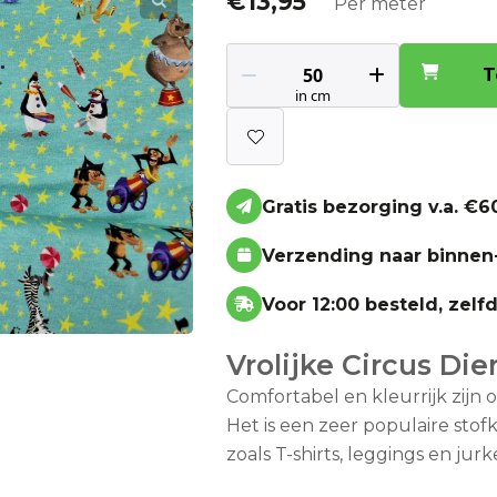
€
13,95
Per meter
T
Gratis bezorging v.a. €60
Verzending naar binnen
Voor 12:00 besteld, zel
Vrolijke Circus Die
Comfortabel en kleurrijk zijn o
Het is een zeer populaire sto
zoals T-shirts, leggings en jurk