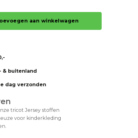
oevoegen aan winkelwagen
,-
- & buitenland
fde dag verzonden
ren
nze tricot Jersey stoffen
fkeuze voor kinderkleding
en.