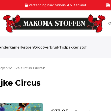
Verzending naar binnen- & buitenland
O
inderkamer
Katoen
Grootverbruik
Tijdpakker stof
ign Vrolijke Circus Dieren
ijke Circus