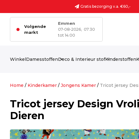
Ga naar de inhoud
Gratis bezorging v.a. €60,-
Emmen
Volgende
07-08-2026,
07:30
markt
tot 14:00
Winkel
Damesstoffen
Deco & Interieur stof
Kinderstoffen
K
Home
/
Kinderkamer
/
Jongens Kamer
/
Tricot jersey Des
Tricot jersey Design Vrol
Dieren