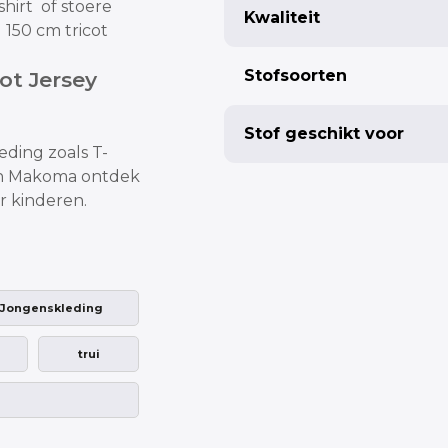
hirt of stoere
Kwaliteit
 150 cm tricot
Stofsoorten
cot Jersey
Stof geschikt voor
leding
zoals T-
van Makoma ontdek
or kinderen.
Jongenskleding
trui