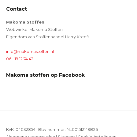
Contact
Makoma Stoffen
Webwinkel Makoma Stoffen
Eigendom van Stoffenhandel Harry Kreeft
info@makomastoffen.nl
06 - 19 12 74 42
Makoma stoffen op Facebook
KvK: 04032854 | Btw-nummer: NL001512149B26
Algemene voorwaarden
|
Sitemap
|
Cookie-instellingen
|