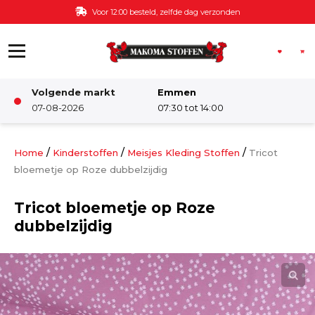
Ga naar de inhoud
Voor 12:00 besteld, zelfde dag verzonden
Volgende markt
Emmen
Winkel
07-08-2026
07:30 tot 14:00
Damesstoffen
/
/
/
Home
Kinderstoffen
Meisjes Kleding Stoffen
Tricot
bloemetje op Roze dubbelzijdig
Deco & Interieur stof
Tricot bloemetje op Roze
dubbelzijdig
Kinderstoffen
Kinderkamer