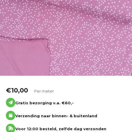
Katoen
Grootverbruik
Tijdpakker stof
€
10,00
Per meter
Gratis bezorging v.a. €60,-
Verzending naar binnen- & buitenland
Voor 12:00 besteld, zelfde dag verzonden