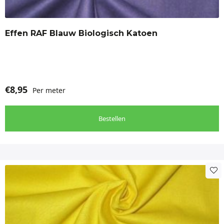
Katoen, Lycra
Effen RAF Blauw Biologisch Katoen
Stof geschikt voor
Damesjurk, Dameskleding, Damesrok, Kinderjurk,
Meisjeskleding
€
8,95
Per meter
Bestellen