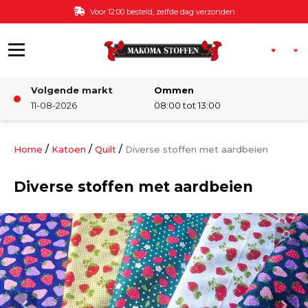
Ga naar de inhoud
Voor 12:00 besteld, zelfde dag verzonden
Volgende markt
Ommen
Winkel
11-08-2026
08:00 tot 13:00
Damesstoffen
/
/
/
Home
Katoen
Quilt
Diverse stoffen met aardbeien
Diverse stoffen met aardbeien
Deco & Interieur stof
Kinderstoffen
Kinderkamer