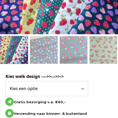
Katoen
Grootverbruik
Tijdpakker stof
Kies welk design ---->>--->>->
Gratis bezorging v.a. €60,-
Verzending naar binnen- & buitenland