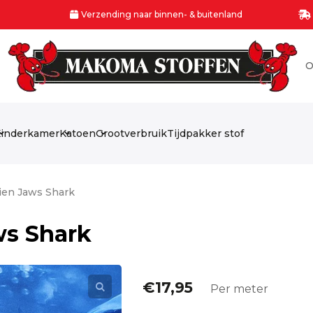
Verzending naar binnen- & buitenland
O
inderkamer
Katoen
Grootverbruik
Tijdpakker stof
ien Jaws Shark
ws Shark
€
17,95
Per meter