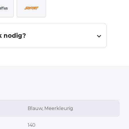
k nodig?
dig heeft voor uw gordijnen.
al en inclusief zoom. Bij een effen stof dient u 65cm per baan
ning is een hulpmiddel, er kunnen geen rechten worden
 contact met ons op.
Measured height
Blauw, Meerkleurig
cm
cm
140