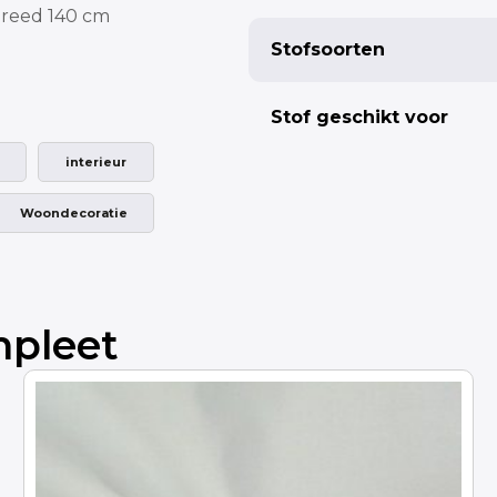
reed 140 cm
Fabric width
Stofsoorten
Stof geschikt voor
Pleat
interieur
Single pleat
Woondecoratie
Butterfly pleat
mpleet
Totaal: