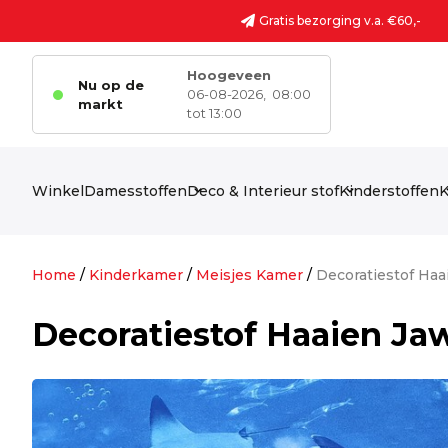
Ga naar de inhoud
Gratis bezorging v.a. €60,-
Hoogeveen
Nu op de
06-08-2026,
08:00
markt
tot 13:00
Winkel
Damesstoffen
Deco & Interieur stof
Kinderstoffen
K
Home
/
Kinderkamer
/
Meisjes Kamer
/
Decoratiestof Haa
Decoratiestof Haaien Ja