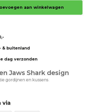
oevoegen aan winkelwagen
,-
- & buitenland
fde dag verzonden
ien Jaws Shark design
ie gordijnen en kussens
 via