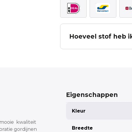
Hoeveel stof heb i
Bereken hoeveel stof u no
De berekening is inclusief patroon verv
in mindering te brengen. Deze bereke
ontleend. Komt u er niet uit, neem dan
Eigenschappen
Measured width
Kleur
mooie kwaliteit
Breedte
ratie gordijnen