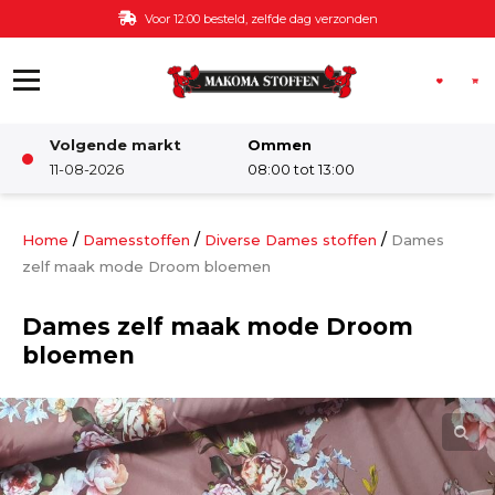
Ga naar de inhoud
Voor 12:00 besteld, zelfde dag verzonden
Volgende markt
Ommen
Winkel
11-08-2026
08:00 tot 13:00
Damesstoffen
/
/
/
Home
Damesstoffen
Diverse Dames stoffen
Dames
zelf maak mode Droom bloemen
Deco & Interieur stof
Dames zelf maak mode Droom
bloemen
Kinderstoffen
Kinderkamer