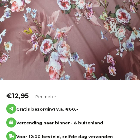
Katoen
Grootverbruik
Tijdpakker stof
€
12,95
Per meter
Gratis bezorging v.a. €60,-
Verzending naar binnen- & buitenland
Voor 12:00 besteld, zelfde dag verzonden