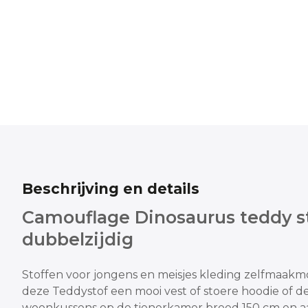
Beschrijving en details
Camouflage Dinosaurus teddy s
dubbelzijdig
Stoffen voor jongens en meisjes kleding zelfmaak
deze Teddystof een mooi vest of stoere hoodie
of d
woonkussens op de tienerkamer
breed 150 cm en 