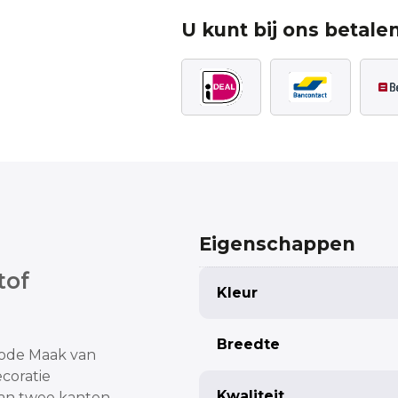
U kunt bij ons betalen
Eigenschappen
tof
Kleur
Breedte
mode
Maak van
ecoratie
Kwaliteit
aan twee kanten