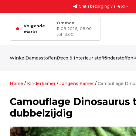
Ga naar de inhoud
Gratis bezorging v.a. €60,-
Ommen
Volgende
11-08-2026,
08:00
markt
tot 13:00
Winkel
Damesstoffen
Deco & Interieur stof
Kinderstoffen
K
Home
/
Kinderkamer
/
Jongens Kamer
/
Camouflage Dinos
Camouflage Dinosaurus t
dubbelzijdig