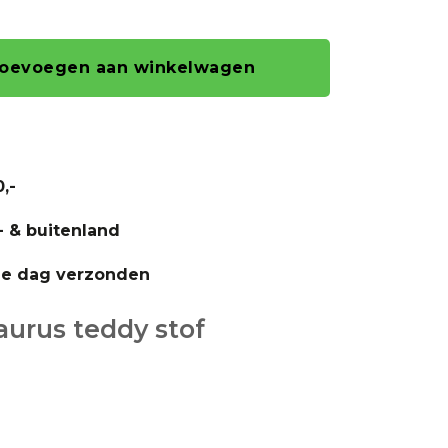
oevoegen aan winkelwagen
,-
- & buitenland
fde dag verzonden
urus teddy stof