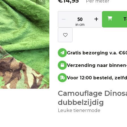
€
14,95
Per meter
T
Gratis bezorging v.a. €60
Verzending naar binnen
Voor 12:00 besteld, zel
Camouflage Dinosa
dubbelzijdig
Leuke tienermode