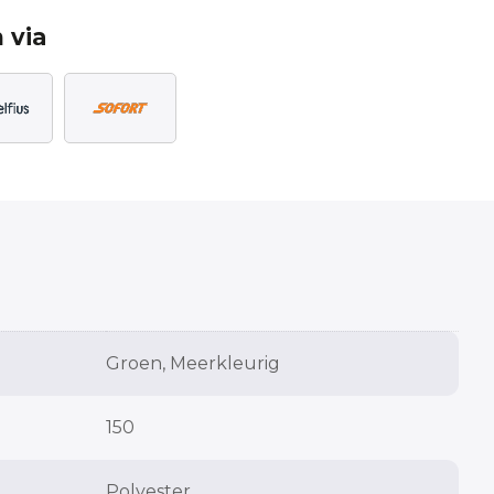
 via
Groen, Meerkleurig
150
Polyester