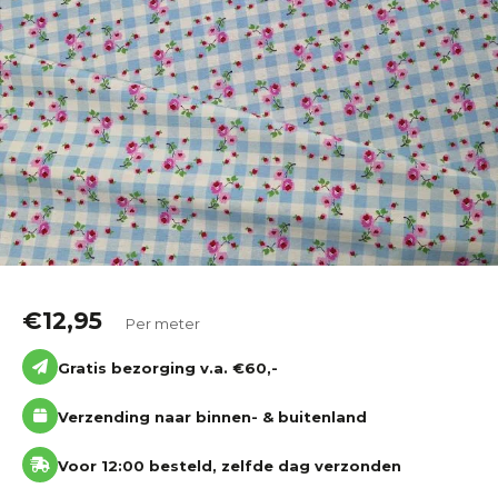
Katoen
Grootverbruik
Tijdpakker stof
€
12,95
Per meter
Gratis bezorging v.a. €60,-
Verzending naar binnen- & buitenland
Voor 12:00 besteld, zelfde dag verzonden