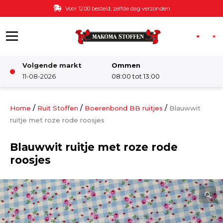
Ga naar de inhoud
Voor 12:00 besteld, zelfde dag verzonden
Volgende markt
Ommen
Winkel
11-08-2026
08:00 tot 13:00
Damesstoffen
/
/
/
Home
Ruit Stoffen
Boerenbond BB ruitjes
Blauwwit
ruitje met roze rode roosjes
Deco & Interieur stof
Blauwwit ruitje met roze rode
roosjes
Kinderstoffen
Kinderkamer