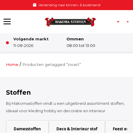
Ga naar de inhoud
Voor 12:00 besteld, zelfde dag verzo
Volgende markt
Ommen
Winkel
11-08-2026
08:00 tot 13:00
Damesstoffen
/
Home
Producten getagged “zwart”
Deco & Interieur stof
Stoffen
Kinderstoffen
Bij Makomastoffen vindt u een uitgebreid assortiment stoffen,
ideaal voor kleding hobby en decoratie en interieur
Kinderkamer
Damesstoffen
Deco & Interieur stof
Feest en 