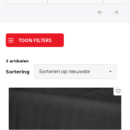
Katoen
Grootverbruik
TOON FILTERS
Tijdpakker stof
3 artikelen
Sortering